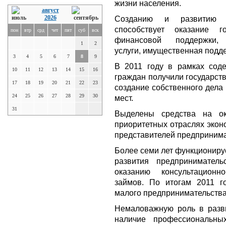
жизни населения.
август
2026
Созданию и развитию п
способствует оказание г
пон
втр
срд
чет
пят
суб
вск
финансовой поддержки, 
1
2
услуги, имущественная подд
3
4
5
6
7
8
9
В 2011 году в рамках соде
10
11
12
13
14
15
16
граждан получили государст
17
18
19
20
21
22
23
создание собственного дела
24
25
26
27
28
29
30
мест.
31
Выделены средства на о
приоритетных отраслях экон
представителей предпринима
Более семи лет функциониру
развития предприниматель
оказанию консультационн
займов. По итогам 2011 г
малого предпринимательства
Немаловажную роль в разви
наличие профессиональны