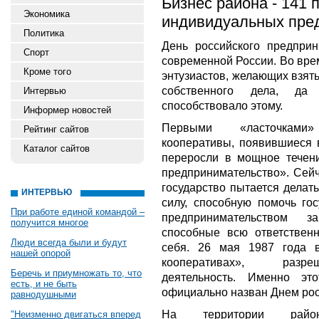
Бизнес района - 141 
Экономика
индивидуальных пре
Политика
День российского предприн
Спорт
современной России. Во вре
Кроме того
энтузиастов, желающих взять
собственного дела, да
Интервью
способствовало этому.
Информер новостей
Первыми «ласточками»
Рейтинг сайтов
кооперативы, появившиеся в
Каталог сайтов
переросли в мощное течен
предпринимательство». Сей
государство пытается делат
ИНТЕРВЬЮ
силу, способную помочь гос
При работе единой командой –
предпринимательством з
получится многое
способные всю ответственн
Люди всегда были и будут
себя. 26 мая 1987 года 
нашей опорой
кооперативах», разре
Беречь и приумножать то, что
деятельность. Именно э
есть, и не быть
официально назван Днем рос
равнодушными
На территории район
"Неизменно двигаться вперед