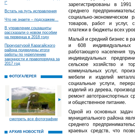
!"
зарегистрированы в 1991 
среднего предприниматель
Встать на путь исправления
социально-экономическом р
Что не знаете – подскажем…
товаров, работ и услуг, 
В управлении соцзащиты
платежи в бюджеты всех уро
рассказали о новом пособии
на первенца в 2018 году
Малый и средний бизнес в р
и 608 индивидуальных 
Прокуратурой Карагайского
района подведены итоги
работающего населения тр
работы по укреплению
индивидуальных предприн
законности и правопорядка за
2017 год
сельское хозяйство и тор
коммунальных услуг, произ
ФОТОГАЛЕРЕЯ
мебели и изделий металл
социальные услуги, перер
изделий из дерева, произво
ремонт автотранспортных ср
и общественное питание.
Одной из основных задач 
муниципального района явля
смотреть все фотографии
среднего предприниматель
краевых средств, что позв
АРХИВ НОВОСТЕЙ