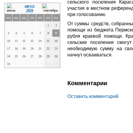
сельского поселения Караг
август
участия в местном референ
2026
при голосовании.
пон
втр
срд
чет
пят
суб
вск
От суммы средств, собранны
1
2
помощи из бюджета Пермско
3
4
5
6
7
8
9
рубля краевой помощи. Кра
10
11
12
13
14
15
16
сельские поселения смогут
необходимую сумму на свое
17
18
19
20
21
22
23
начнут осваиваться.
24
25
26
27
28
29
30
31
Комментарии
Оставить комментарий