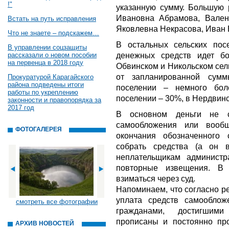
!"
указанную сумму. Большую 
Ивановна Абрамова, Вален
Встать на путь исправления
Яковлевна Некрасова, Иван 
Что не знаете – подскажем…
В остальных сельских пос
В управлении соцзащиты
денежных средств идет б
рассказали о новом пособии
на первенца в 2018 году
Обвинском и Никольском сел
от запланированной сумм
Прокуратурой Карагайского
района подведены итоги
поселении – немного бол
работы по укреплению
поселении – 30%, в Нердвинс
законности и правопорядка за
2017 год
В основном деньги не с
самообложения или вооб
ФОТОГАЛЕРЕЯ
окончания обозначенного 
собрать средства (а он 
неплательщикам администр
повторные извещения. В 
взиматься через суд.
Напоминаем, что согласно р
уплата средств самооблож
смотреть все фотографии
гражданами, достигшими
прописаны и постоянно пр
АРХИВ НОВОСТЕЙ