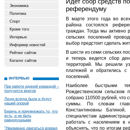
Идет сбор средств п
Экономика
референдуму
Политика
В марте этого года во всех
Спорт
района состоялся рефер
Кроме того
граждан. Тогда мы активно 
сельских поселений прово
Интервью
выбор предстоит сделать жит
Информер новостей
В шести из семи сельских по
Рейтинг сайтов
и теперь ведется сбор ден
Каталог сайтов
территорий. Мы решили уз
платежей и обратились с 
поселений.
ИНТЕРВЬЮ
Наиболее быстрыми т
При работе единой командой –
получится многое
Рождественском сельском п
собрано 110500 рублей, что 
Люди всегда были и будут
нашей опорой
суммы. По словам главы
Константиновны Батиной,
Беречь и приумножать то, что
специалистам администраци
есть, и не быть
равнодушными
работать с населением в и
объяснять, что по итогам р
"Неизменно двигаться вперед