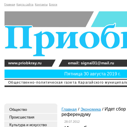
Главная
Карта сайта
Контакты
Блоги
www.priobkray.ru
email: signal31@mail.ru
Пятница 30 августа 2019 г.
Общественно-политическая газета Карагайского муниципальн
Идет сбор 
Главная
Экономика
Общество
референдуму
Происшествия
28.07.2012
Культура и искусство