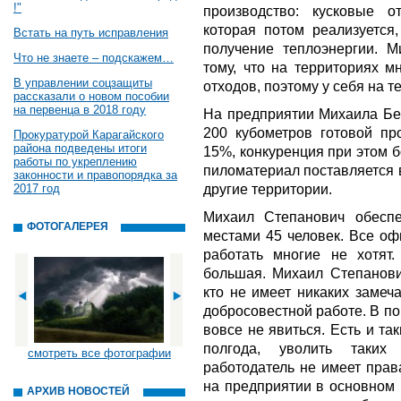
!"
производство: кусковые 
которая потом реализуется
Встать на путь исправления
получение теплоэнергии. 
Что не знаете – подскажем…
тому, что на территориях м
В управлении соцзащиты
отходов, поэтому у себя на т
рассказали о новом пособии
на первенца в 2018 году
На предприятии Михаила Бен
200 кубометров готовой про
Прокуратурой Карагайского
района подведены итоги
15%, конкуренция при этом 
работы по укреплению
пиломатериал поставляется 
законности и правопорядка за
другие территории.
2017 год
Михаил Степанович обеспе
ФОТОГАЛЕРЕЯ
местами 45 человек. Все оф
работать многие не хотят.
большая. Михаил Степанови
кто не имеет никаких замеч
добросовестной работе. В п
вовсе не явиться. Есть и та
полгода, уволить таких
смотреть все фотографии
работодатель не имеет прав
на предприятии в основном 
АРХИВ НОВОСТЕЙ