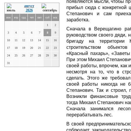
появляются мысли, чтобы при
август
прибыл сюда с конкретной ц
2026
Степанович и сам приех
пон
втр
срд
чет
пят
суб
вск
заработка.
1
2
Сначала в Верещагино раб
3
4
5
6
7
8
9
руководством своего дяди, 
бригаду на территории К
10
11
12
13
14
15
16
строительством объектов
17
18
19
20
21
22
23
«Красный пахарь», «Заветы 
24
25
26
27
28
29
30
При этом Михаил Степанович
31
своей работы, впрочем, как и
несмотря на то, что в стр
сделать. Этого же требовал
своей работы никогда не б
Степанович. Так и строил, 
Возникли финансовые трудн
тогда Михаил Степанович на
Сначала занимался лесо
перерабатывать лес.
В своей предпринимательск
соблюдает законодательство