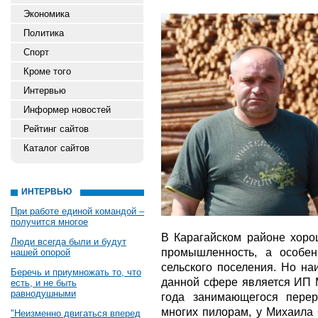
Экономика
Политика
Спорт
Кроме того
Интервью
Информер новостей
Рейтинг сайтов
Каталог сайтов
ИНТЕРВЬЮ
При работе единой командой –
получится многое
В Карагайском районе хор
Люди всегда были и будут
промышленность, а особен
нашей опорой
сельского поселения. Но н
Беречь и приумножать то, что
данной сфере является ИП 
есть, и не быть
равнодушными
года занимающегося перер
многих пилорам, у Михаила
"Неизменно двигаться вперед