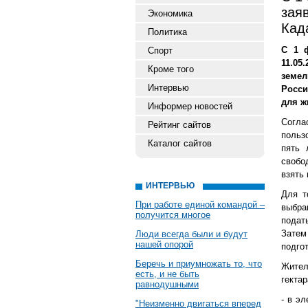
зая
Экономика
Кад
Политика
С 1 ф
Спорт
11.0
Кроме того
земел
Интервью
Росси
для ж
Информер новостей
Согла
Рейтинг сайтов
польз
Каталог сайтов
пять 
свобо
взять 
ИНТЕРВЬЮ
Для т
При работе единой командой –
выбра
получится многое
подат
Затем
Люди всегда были и будут
нашей опорой
подго
Беречь и приумножать то, что
Жител
есть, и не быть
гекта
равнодушными
- в э
"Неизменно двигаться вперед