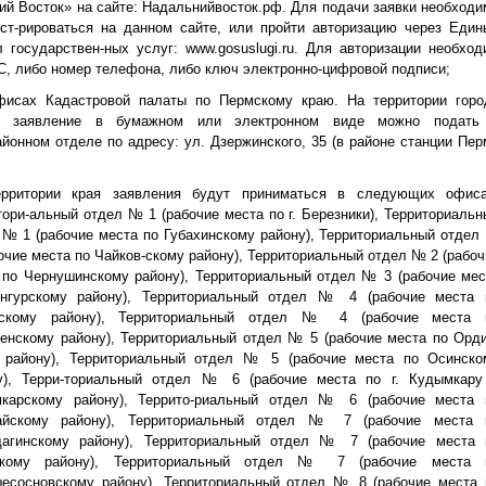
ий Восток» на сайте: Надальнийвосток.рф. Для подачи заявки необходи
ист-рироваться на данном сайте, или пройти авторизацию через Един
л государствен-ных услуг: www.gosuslugi.ru. Для авторизации необход
, либо номер телефона, либо ключ электронно-цифровой подписи;
фисах Кадастровой палаты по Пермскому краю. На территории горо
и заявление в бумажном или электронном виде можно подать
йонном отделе по адресу: ул. Дзержинского, 35 (в районе станции Пер
рритории края заявления будут приниматься в следующих офиса
тори-альный отдел № 1 (рабочие места по г. Березники), Территориальн
 № 1 (рабочие места по Губахинскому району), Территориальный отдел
бочие места по Чайков-скому району), Территориальный отдел № 2 (рабоч
 по Чернушинскому району), Территориальный отдел № 3 (рабочие мес
нгурскому району), Территориальный отдел № 4 (рабочие места 
вскому району), Территориальный отдел № 4 (рабочие места 
енскому району), Территориальный отдел № 5 (рабочие места по Орди
 району), Территориальный отдел № 5 (рабочие места по Осинско
у), Терри-ториальный отдел № 6 (рабочие места по г. Кудымкару
карскому району), Террито-риальный отдел № 6 (рабочие места 
айскому району), Территориальный отдел № 7 (рабочие места 
агинскому району), Территориальный отдел № 7 (рабочие места 
скому району), Территориальный отдел № 7 (рабочие места 
есосновскому району), Территориальный отдел № 8 (рабочие места 