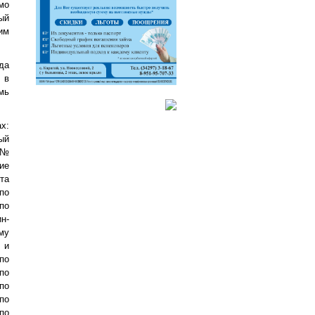
мо
ый
им
да
 в
мь
х:
ый
 №
ие
та
по
по
н-
му
 и
по
по
по
по
по