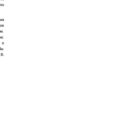
по
ма
ок
е.
а:
 о
а-
8-