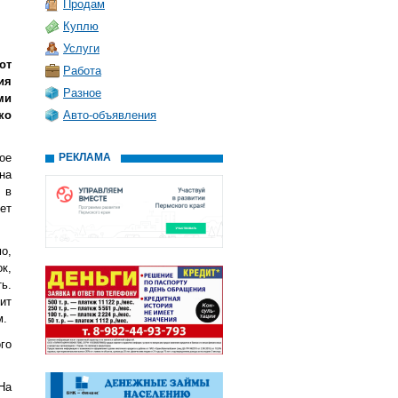
Продам
Куплю
Услуги
от
Работа
ия
Разное
ми
ко
Авто-объявления
ое
РЕКЛАМА
на
 в
ет
о,
к,
ь.
ит
м.
го
На