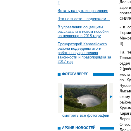
Дальн
!"
зарег
Встать на путь исправления
порта
СНИЛС
Что не знаете – подскажем…
В управлении соцзащиты
- в о
рассказали о новом пособии
Перм
на первенца в 2018 году
Межра
II).
Прокуратурой Карагайского
района подведены итоги
На те
работы по укреплению
законности и правопорядка за
Терри
2017 год
отдел
2 (ра
ФОТОГАЛЕРЕЯ
места
по Ку
Чусо
Лысьв
скому
район
Кудым
Караг
смотреть все фотографии
Верещ
Очер
АРХИВ НОВОСТЕЙ
Больш