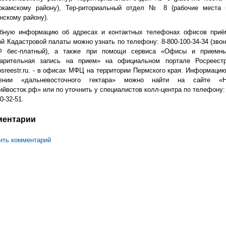
окамскому району), Тер-риториальный отдел № 8 (рабочие места 
нскому району).
бную информацию об адресах и контактных телефонах офисов приё
ой Кадастровой палаты можно узнать по телефону: 8-800-100-34-34 (звон
 бес-платный), а также при помощи сервиса «Офисы и приемны
арительная запись на прием» на официальном портале Росреестр
osreestr.ru. - в офисах МФЦ на территории Пермского края. Информацию
чении «дальневосточного гектара» можно найти на сайте «Н
ийвосток.рф» или по уточнить у специалистов колл-центра по телефону: 
0-32-51.
ментарии
ить комментарий