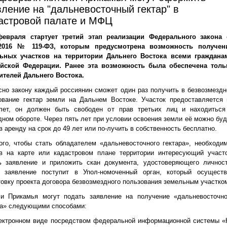
вление на "дальневосточный гектар" в
астровой палате и МФЦ
евраля стартует третий этап реализации Федерального закона 
5.2016 № 119-ФЗ, которым предусмотрена возможность получен
ьных участков на территории Дальнего Востока всеми граждана
йской Федерации. Ранее эта возможность была обеспечена толь
ителей Дальнего Востока.
сно закону каждый россиянин сможет один раз получить в безвозмездн
ование гектар земли на Дальнем Востоке. Участок предоставляется 
лет, он должен быть свободен от прав третьих лиц и находиться
дном обороте. Через пять лет при условии освоения земли её можно буд
в аренду на срок до 49 лет или по-лучить в собственность бесплатно.
ого, чтобы стать обладателем «дальневосточного гектара», необходим
в на карте или кадастровом плане территории интересующий участо
ь заявление и приложить скан документа, удостоверяющего личност
 заявление поступит в Упол-номоченный орган, который осуществ
товку проекта договора безвозмездного пользования земельным участко
и Прикамья могут подать заявление на получение «дальневосточно
ра» следующими способами:
лектронном виде посредством федеральной информационной системы «