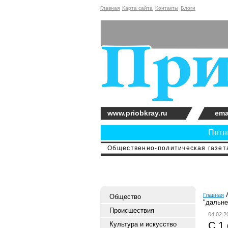
Главная
Карта сайта
Контакты
Блоги
www.priobkray.ru
ema
Пятни
Общественно-политическая газета
Главная
Общество
"дальне
Происшествия
04.02.2
С 1
Культура и искусство