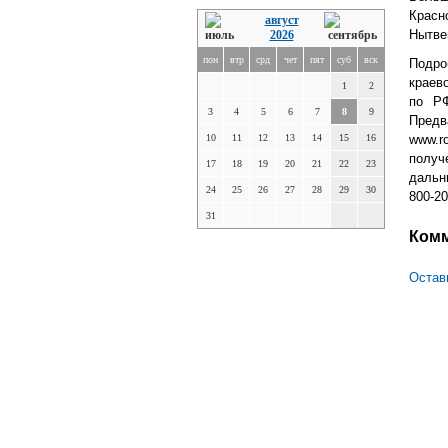
Красн
август
Нытве
2026
пон
втр
срд
чет
пят
суб
вск
Подро
краев
1
2
по РФ
3
4
5
6
7
8
9
Предв
10
11
12
13
14
15
16
www.r
полу
17
18
19
20
21
22
23
дальн
24
25
26
27
28
29
30
800-20
31
Ком
Остав