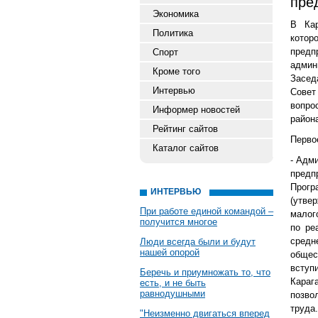
пре
Экономика
В Кар
Политика
кото
предп
Спорт
админ
Кроме того
Засед
Интервью
Совет
вопро
Информер новостей
район
Рейтинг сайтов
Перво
Каталог сайтов
- Адм
предп
Прогр
ИНТЕРВЬЮ
(утве
При работе единой командой –
малог
получится многое
по ре
сред
Люди всегда были и будут
нашей опорой
общес
вступ
Беречь и приумножать то, что
Караг
есть, и не быть
равнодушными
позво
труда
"Неизменно двигаться вперед