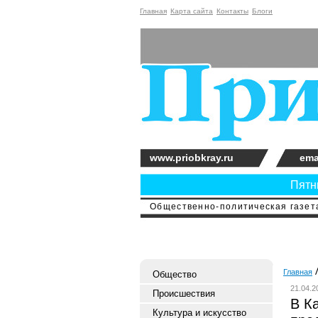
Главная
Карта сайта
Контакты
Блоги
www.priobkray.ru
ema
Пятни
Общественно-политическая газета
Главная
Общество
21.04.2
Происшествия
В К
Культура и искусство