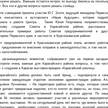
 нужно решать. Важным остается вопрос по выходу бизнеса на легальн
у. Все эти и другие вопросы нужно решать сообща.
оте совещания приняла участие Ю.Г. Злотя, ведущий менеджер Пермско
а консалтинга и аутсорсинга «Наше будущее», которая подроб
азала о работе Центра . Также Юлия Георгиевна поприветствова
иативу создания Совета в Карагайском районе, рассказала
жительных примерах работы Советов предпринимателей в друг
ториях Пермского края, в частности, в Краснокамском районе:
ет предпринимателей в Краснокамском районе очень активно работае
т предложения по внесению поправок в законодательство, в том числе 
у налогообложения.
 организационных моментов, собравшиеся уже на первом заседан
отрели очень важные для Карагайского района вопросы, в том чис
с о создании в Карагае выставки-ярмарки «Карагайский умелец».
арагайского района должен быть свой бренд, – подчеркнула в сво
плении заведующая отделом экономики администрации района Ал
дьевна Лучникова. – На территории района есть люди, которые свои
и делают прекрасные изделия, кто-то плетет из бересты, из лозы, кто-
ает, занимается художественной ковкой и многое другое. По наш
м 56 человек активно принимают участие в различных мероприятия
валях, выставках. Но на сегодняшний день нет места, где можно было в
бъединить, необходимо создать отдел по продаже изделий народн