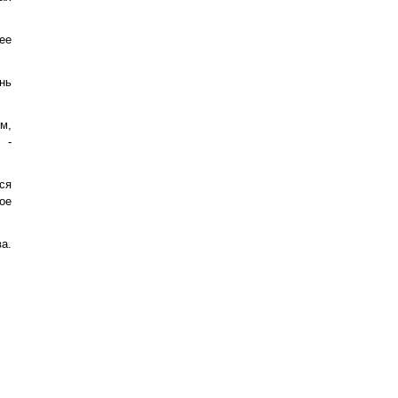
ее
нь
м,
 -
ся
ое
а.