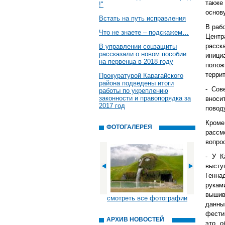
также
!"
основ
Встать на путь исправления
В раб
Что не знаете – подскажем…
Центр
расск
В управлении соцзащиты
рассказали о новом пособии
иниц
на первенца в 2018 году
поло
терри
Прокуратурой Карагайского
района подведены итоги
- Сов
работы по укреплению
законности и правопорядка за
вноси
2017 год
повод
Кроме
ФОТОГАЛЕРЕЯ
рассм
вопро
- У К
высту
Генна
рукам
вышив
смотреть все фотографии
данны
фести
АРХИВ НОВОСТЕЙ
это о