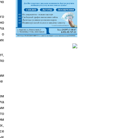
ую
го
но
ла
 о
их
т,
по
ии
ле
ем
ла
ми
то
им
х,
се
ых