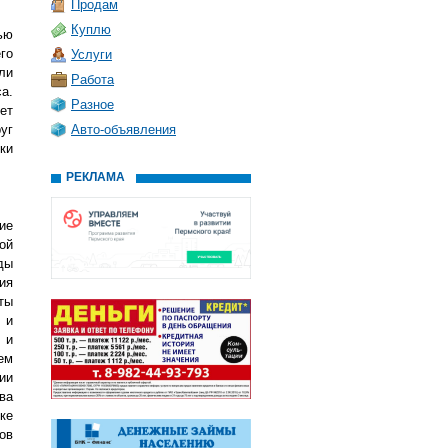
Продам
Куплю
ью
го
Услуги
ли
Работа
а.
Разное
ет
уг
Авто-объявления
ки
РЕКЛАМА
ие
ой
ды
ия
ты
 и
 и
ем
ии
ва
ке
ов