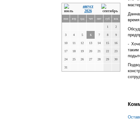
масте
август
2026
Данна
пон
втр
срд
чет
пят
суб
вск
время
1
2
Обсу
предп
3
4
5
6
7
8
9
10
11
12
13
14
15
16
- Хоч
таким
17
18
19
20
21
22
23
подыт
24
25
26
27
28
29
30
Подво
31
конс
сотру
Ком
Остав