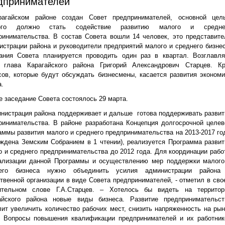
дпринимателей
агайском районе создан Совет предпринимателей, основной цел
рого должно стать содействие развитию малого и средне
ринимательства. В состав Совета вошли 14 человек, это представите
истрации района и руководители предприятий малого и среднего бизнес
ания Совета планируется проводить один раз в квартал. Возглавля
 глава Карагайского района Григорий Александрович Старцев. Кр
сов, которые будут обсуждать бизнесмены, касается развития экономи
а.
е заседание Совета состоялось 29 марта.
инистрация района поддерживает и дальше готова поддерживать развит
ринимательства. В районе разработана Концепция долгосрочной целев
аммы развития малого и среднего предпринимательства на 2013-2017 го
рждена Земским Собранием в 1 чтении), реализуется Программа развит
о и среднего предпринимательства до 2012 года. Для координации рабо
ализации данной Программы и осуществлению мер поддержки малого
него бизнеса нужно объединить усилия администрации района
твенной организации в виде Совета предпринимателей, - отметил в сво
ительном слове Г.А.Старцев. – Хотелось бы видеть на территор
айского района новые виды бизнеса. Развитие предпринимательст
лит увеличить количество рабочих мест, снизить напряженность на рын
. Вопросы повышения квалификации предпринимателей и их работник