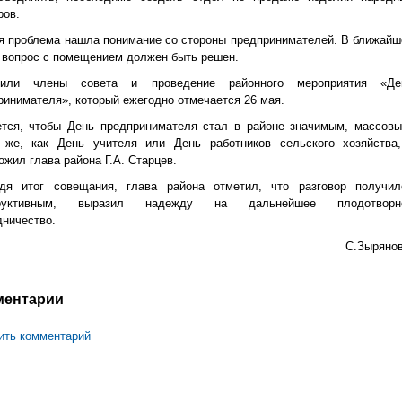
ров.
я проблема нашла понимание со стороны предпринимателей. В ближайш
 вопрос с помещением должен быть решен.
дили члены совета и проведение районного мероприятия «Де
ринимателя», который ежегодно отмечается 26 мая.
ется, чтобы День предпринимателя стал в районе значимым, массовы
 же, как День учителя или День работников сельского хозяйства,
ожил глава района Г.А. Старцев.
дя итог совещания, глава района отметил, что разговор получил
труктивным, выразил надежду на дальнейшее плодотворн
дничество.
С.Зырянов
ментарии
ить комментарий