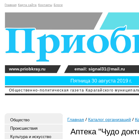
Главная
Карта сайта
Контакты
Блоги
www.priobkray.ru
email: signal31@mail.ru
Пятница 30 августа 2019 г.
Общественно-политическая газета Карагайского муниципальн
Главная
Каталог организаций
К
Общество
Происшествия
Аптека "Чудо докт
Культура и искусство