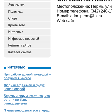
Экономика
Местоположение: Пермь, улиц
Номер телефона: (342) 240-17
Политика
E-mail: adm_perm@bk.ru
Спорт
Web-сайт: -
Кроме того
Интервью
Информер новостей
Рейтинг сайтов
Каталог сайтов
ИНТЕРВЬЮ
При работе единой командой –
получится многое
Люди всегда были и будут
нашей опорой
Беречь и приумножать то, что
есть, и не быть
равнодушными
"Неизменно двигаться вперед