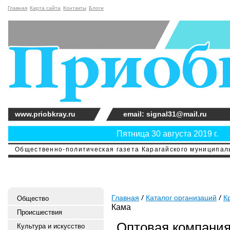
Главная
Карта сайта
Контакты
Блоги
www.priobkray.ru
email: signal31@mail.ru
Пятница 30 августа 2019 г.
Общественно-политическая газета Карагайского муниципальн
Главная
Каталог организаций
К
Общество
Кама
Происшествия
Оптовая компания
Культура и искусство