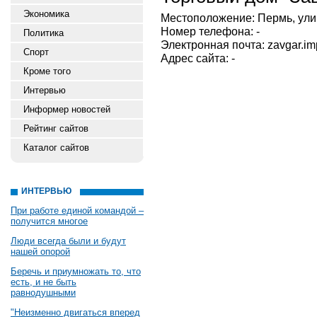
Экономика
Местоположение: Пермь, улиц
Номер телефона: -
Политика
Электронная почта: zavgar.i
Спорт
Адрес сайта: -
Кроме того
Интервью
Информер новостей
Рейтинг сайтов
Каталог сайтов
ИНТЕРВЬЮ
При работе единой командой –
получится многое
Люди всегда были и будут
нашей опорой
Беречь и приумножать то, что
есть, и не быть
равнодушными
"Неизменно двигаться вперед