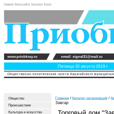
Главная
Карта сайта
Контакты
Блоги
www.priobkray.ru
email: signal31@mail.ru
Пятница 30 августа 2019 г.
Общественно-политическая газета Карагайского муниципальн
Главная
Каталог организаций
А
Общество
Завгар
Происшествия
Торговый дом "Зав
Культура и искусство