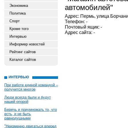
автомобилей"
Экономика
Политика
Адрес: Пермь, улица Борчани
Спорт
Телефон: -
Почтовый ящик: -
Кроме того
Адрес сайта: -
Интервью
Информер новостей
Рейтинг сайтов
Каталог сайтов
ИНТЕРВЬЮ
При работе единой командой –
получится многое
Люди всегда были и будут
нашей опорой
Беречь и приумножать то, что
есть, и не быть
равнодушными
"Неизменно двигаться вперед