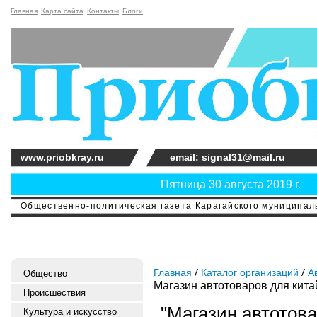
Главная
Карта сайта
Контакты
Блоги
www.priobkray.ru
email: signal31@mail.ru
Пятница 30 августа 2019 г.
Общественно-политическая газета Карагайского муниципальн
Главная
Каталог организаций
А
Общество
Магазин автотоваров для кит
Происшествия
"Магазин автотова
Культура и искусство