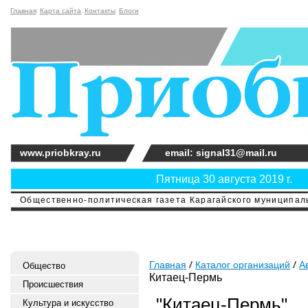
Главная
Карта сайта
Контакты
Блоги
www.priobkray.ru
email: signal31@mail.ru
Пятница 30 августа 2019 г.
Общественно-политическая газета Карагайского муниципальн
Главная
Каталог организаций
А
Общество
Китаец-Пермь
Происшествия
"Китаец-Пермь"
Культура и искусство