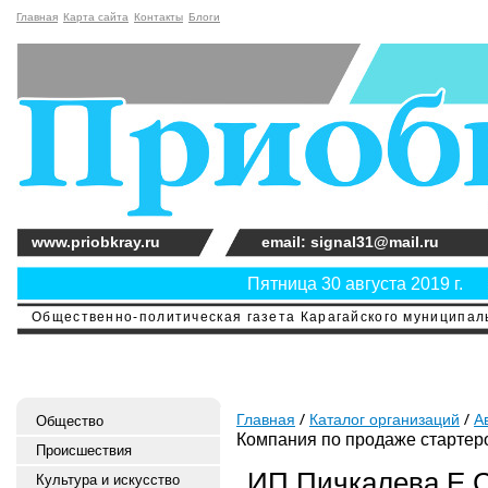
Главная
Карта сайта
Контакты
Блоги
www.priobkray.ru
email: signal31@mail.ru
Пятница 30 августа 2019 г.
Общественно-политическая газета Карагайского муниципальн
Главная
Каталог организаций
А
Общество
Компания по продаже стартер
Происшествия
ИП Пичкалева Е.С
Культура и искусство