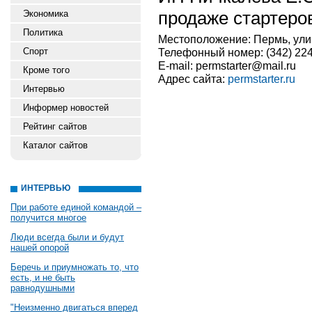
продаже стартеров
Экономика
Политика
Местоположение: Пермь, улиц
Спорт
Телефонный номер: (342) 224-
E-mail: permstarter@mail.ru
Кроме того
Адрес сайта:
permstarter.ru
Интервью
Информер новостей
Рейтинг сайтов
Каталог сайтов
ИНТЕРВЬЮ
При работе единой командой –
получится многое
Люди всегда были и будут
нашей опорой
Беречь и приумножать то, что
есть, и не быть
равнодушными
"Неизменно двигаться вперед