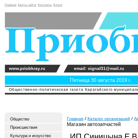
Главная
Карта сайта
Контакты
Блоги
www.priobkray.ru
email: signal31@mail.ru
Пятница 30 августа 2019 г.
Общественно-политическая газета Карагайского муниципальн
Главная
Каталог организаций
А
Общество
Магазин автозапчастей
Происшествия
ИП Синицына Е.В.
Культура и искусство