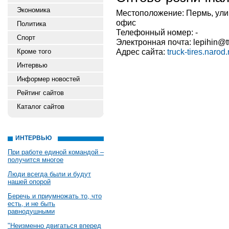
Экономика
Местоположение: Пермь, улиц
офис
Политика
Телефонный номер: -
Спорт
Электронная почта: lepihin@t
Адрес сайта:
truck-tires.narod.
Кроме того
Интервью
Информер новостей
Рейтинг сайтов
Каталог сайтов
ИНТЕРВЬЮ
При работе единой командой –
получится многое
Люди всегда были и будут
нашей опорой
Беречь и приумножать то, что
есть, и не быть
равнодушными
"Неизменно двигаться вперед