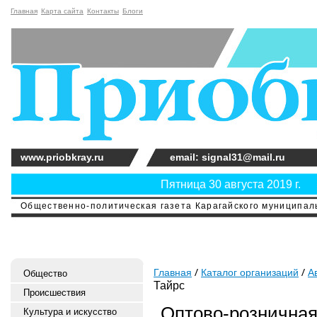
Главная
Карта сайта
Контакты
Блоги
www.priobkray.ru
email: signal31@mail.ru
Пятница 30 августа 2019 г.
Общественно-политическая газета Карагайского муниципальн
Главная
Каталог организаций
А
Общество
Тайрс
Происшествия
Оптово-розничная
Культура и искусство