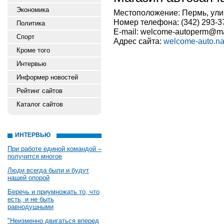
Экономика
Местоположение: Пермь, улиц
Номер телефона: (342) 293-37
Политика
E-mail: welcome-autoperm@ma
Спорт
Адрес сайта:
welcome-auto.na
Кроме того
Интервью
Информер новостей
Рейтинг сайтов
Каталог сайтов
ИНТЕРВЬЮ
При работе единой командой –
получится многое
Люди всегда были и будут
нашей опорой
Беречь и приумножать то, что
есть, и не быть
равнодушными
"Неизменно двигаться вперед