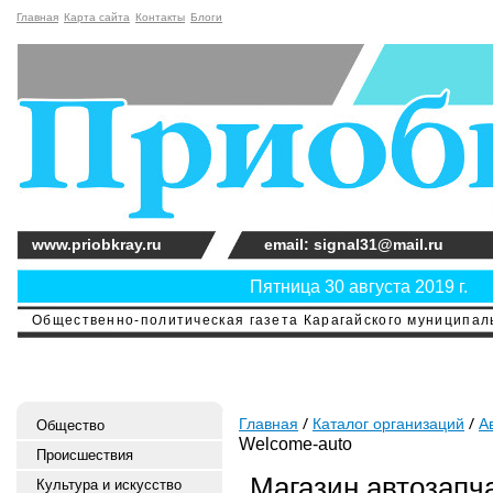
Главная
Карта сайта
Контакты
Блоги
www.priobkray.ru
email: signal31@mail.ru
Пятница 30 августа 2019 г.
Общественно-политическая газета Карагайского муниципальн
Главная
Каталог организаций
А
Общество
Welcome-auto
Происшествия
Магазин автозапч
Культура и искусство