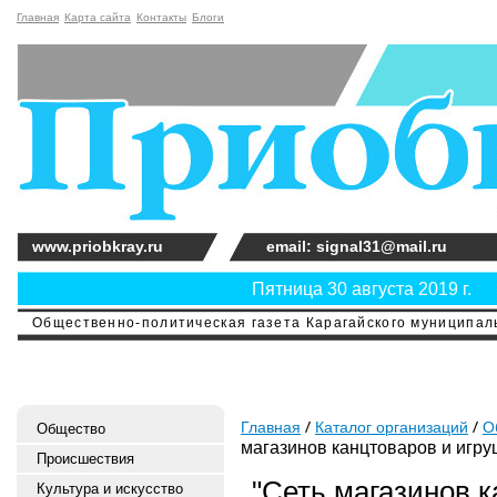
Главная
Карта сайта
Контакты
Блоги
www.priobkray.ru
email: signal31@mail.ru
Пятница 30 августа 2019 г.
Общественно-политическая газета Карагайского муниципальн
Главная
Каталог организаций
О
Общество
магазинов канцтоваров и игру
Происшествия
"Сеть магазинов к
Культура и искусство