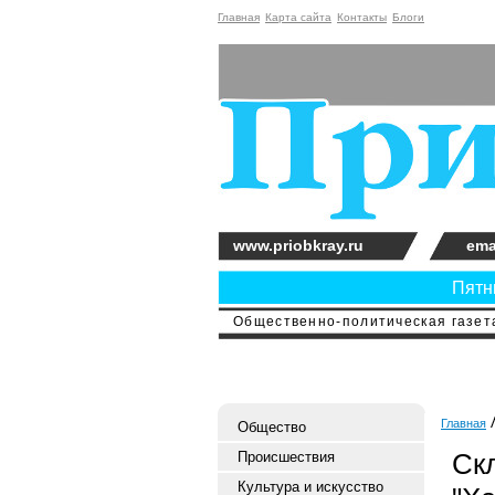
Главная
Карта сайта
Контакты
Блоги
www.priobkray.ru
ema
Пятни
Общественно-политическая газета
Главная
Общество
Ск
Происшествия
Культура и искусство