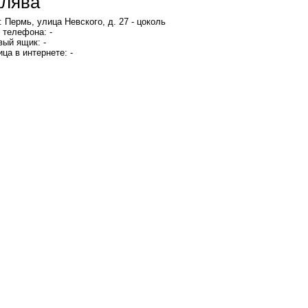
алява"
 Пермь, улица Невского, д. 27 - цоколь
 телефона: -
вый ящик: -
ца в интернете: -