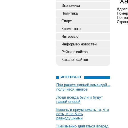
"Х
Экономика
Адрес:
Политика
Номер
Почто
Спорт
Страни
Кроме того
Интервью
Информер новостей
Рейтинг сайтов
Каталог сайтов
ИНТЕРВЬЮ
При работе единой командой –
получится многое
Люди всегда были и будут
нашей опорой
Беречь и приумножать то, что
есть, и не быть
равнодушными
"Неизменно двигаться вперед