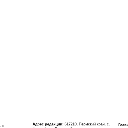
Адрес редакции:
617210, Пермский край, с.
Глав
. в