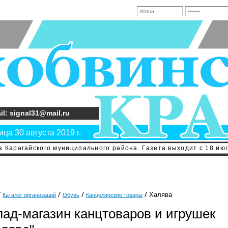
il: signal31@mail.ru
ца 30 августа 2019 г.
 Карагайского муниципального района. Газета выходит с 18 июл
Халява
Каталог организаций
Обувь
Канцелярские товары
лад-магазин канцтоваров и игрушек