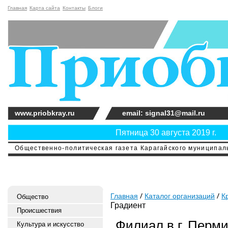
Главная
Карта сайта
Контакты
Блоги
www.priobkray.ru
email: signal31@mail.ru
Пятница 30 августа 2019 г.
Общественно-политическая газета Карагайского муниципальн
Главная
Каталог организаций
К
Общество
Градиент
Происшествия
Филиал в г. Перми
Культура и искусство