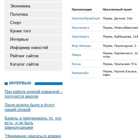
Экономика
Организация
Населенный пункт
Политика
ЭлектроПромСнаб
Пермь, Дачная, 14а
Спорт
Уралэнерго
Пермь, Новогайвинская
Кроме того
Уралэнерго
Пермь, Куйбышева, 11
Интервью
Фор-Электро
Пермь, Переездная, 2 -
Информер новостей
Пермь, Карпинского, 11
Авира
Рейтинг сайтов
этаж
Каталог сайтов
Косна
Пермь, Уральская, 57а 
Пермь, Героев Хасана, 
Амперлайн
офис
ИНТЕРВЬЮ
При работе единой командой –
получится многое
Люди всегда были и будут
нашей опорой
Беречь и приумножать то, что
есть, и не быть
равнодушными
"Неизменно двигаться вперед