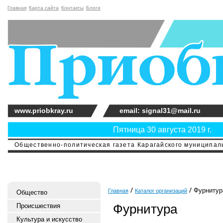
Главная
Карта сайта
Контакты
Блоги
www.priobkray.ru
email: signal31@mail.ru
Пятница 30 августа 2019 г.
Общественно-политическая газета Карагайского муниципальн
Фурнитур
Главная
Каталог организаций
Общество
Фурнитура
Происшествия
Культура и искусство