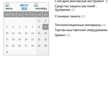
Слесарно-монтажный инструмент
(2
август
Средства защиты растений ,
2026
Удобрения
(1)
пон
втр
срд
чет
пят
суб
вск
Стеновые панели
(1)
1
2
Теплоизоляционные материалы
(1)
3
4
5
6
7
8
9
Торгово-выставочное оборудовани
10
11
12
13
14
15
16
Цемент
(1)
17
18
19
20
21
22
23
24
25
26
27
28
29
30
31