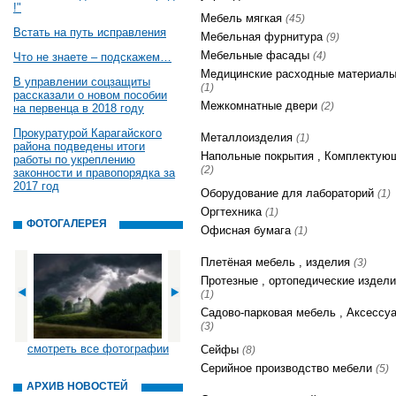
!"
Мебель мягкая
(45)
Встать на путь исправления
Мебельная фурнитура
(9)
Мебельные фасады
(4)
Что не знаете – подскажем…
Медицинские расходные материал
В управлении соцзащиты
(1)
рассказали о новом пособии
Межкомнатные двери
(2)
на первенца в 2018 году
Прокуратурой Карагайского
Металлоизделия
(1)
района подведены итоги
Напольные покрытия , Комплектую
работы по укреплению
(2)
законности и правопорядка за
2017 год
Оборудование для лабораторий
(1)
Оргтехника
(1)
ФОТОГАЛЕРЕЯ
Офисная бумага
(1)
Плетёная мебель , изделия
(3)
Протезные , ортопедические издел
(1)
Садово-парковая мебель , Аксессу
(3)
смотреть все фотографии
Сейфы
(8)
Серийное производство мебели
(5)
АРХИВ НОВОСТЕЙ