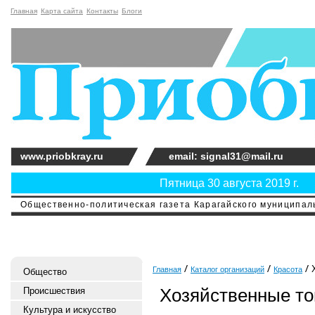
Главная
Карта сайта
Контакты
Блоги
www.priobkray.ru
email: signal31@mail.ru
Пятница 30 августа 2019 г.
Общественно-политическая газета Карагайского муниципальн
Х
Главная
Каталог организаций
Красота
Общество
Хозяйственные т
Происшествия
Культура и искусство