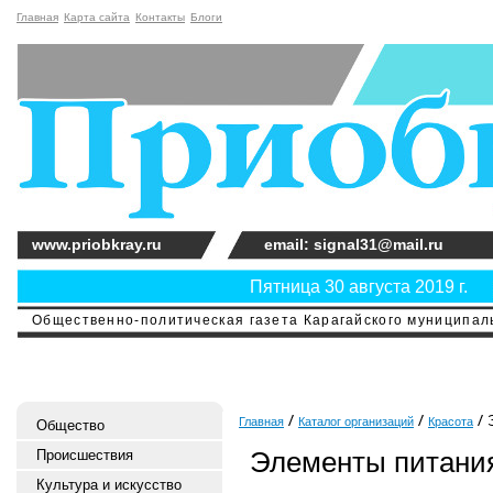
Главная
Карта сайта
Контакты
Блоги
www.priobkray.ru
email: signal31@mail.ru
Пятница 30 августа 2019 г.
Общественно-политическая газета Карагайского муниципальн
Э
Главная
Каталог организаций
Красота
Общество
Элементы питани
Происшествия
Культура и искусство