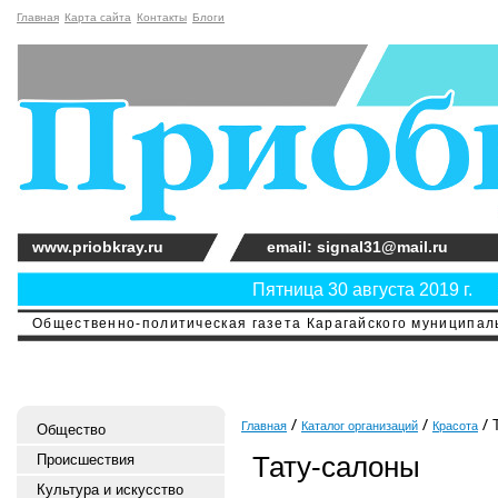
Главная
Карта сайта
Контакты
Блоги
www.priobkray.ru
email: signal31@mail.ru
Пятница 30 августа 2019 г.
Общественно-политическая газета Карагайского муниципальн
Т
Главная
Каталог организаций
Красота
Общество
Тату-салоны
Происшествия
Культура и искусство