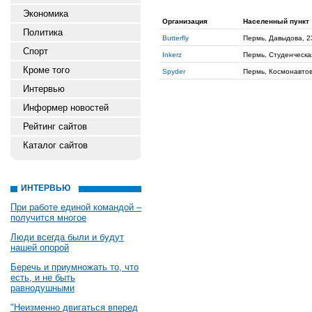
Экономика
Организация
Населенный пункт
Политика
Butterfly
Пермь, Давыдова, 23
Спорт
Inkerz
Пермь, Студенческа
Кроме того
Spyder
Пермь, Космонавтов
Интервью
Информер новостей
Рейтинг сайтов
Каталог сайтов
ИНТЕРВЬЮ
При работе единой командой –
получится многое
Люди всегда были и будут
нашей опорой
Беречь и приумножать то, что
есть, и не быть
равнодушными
"Неизменно двигаться вперед