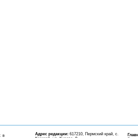
Адрес редакции:
617210, Пермский край, с.
Глав
. в