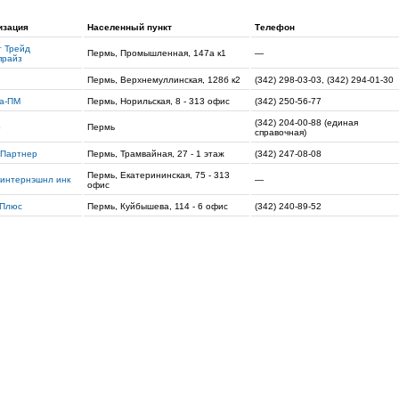
изация
Населенный пункт
Телефон
т Трейд
Пермь, Промышленная, 147а к1
—
прайз
Пермь, Верхнемуллинская, 128б к2
(342) 298-03-03, (342) 294-01-30
на-ПМ
Пермь, Норильская, 8 - 313 офис
(342) 250-56-77
(342) 204-00-88 (единая
р
Пермь
справочная)
-Партнер
Пермь, Трамвайная, 27 - 1 этаж
(342) 247-08-08
Пермь, Екатерининская, 75 - 313
 интернэшнл инк
—
офис
 Плюс
Пермь, Куйбышева, 114 - 6 офис
(342) 240-89-52