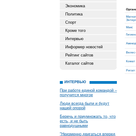
Экономика
Орган
Политика
Магна
Энтер
Спорт
Макс
Кроме того
Гигие
Интервью
Авеко
Информер новостей
Велес
Рейтинг сайтов
Комат
Каталог сайтов
Ригал
ИНТЕРВЬЮ
При работе единой командой –
получится многое
Люди всегда были и будут
нашей опорой
Беречь и приумножать то, что
есть, и не быть
равнодушными
"Неизменно двигаться вперед