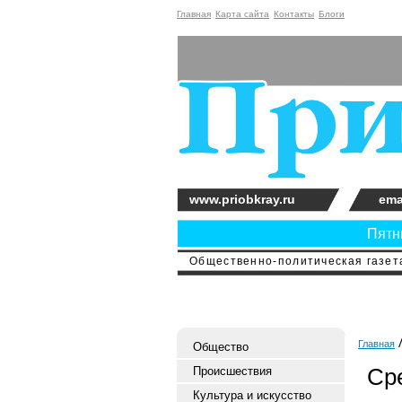
Главная
Карта сайта
Контакты
Блоги
www.priobkray.ru
ema
Пятни
Общественно-политическая газета
Главная
Общество
Ср
Происшествия
Культура и искусство