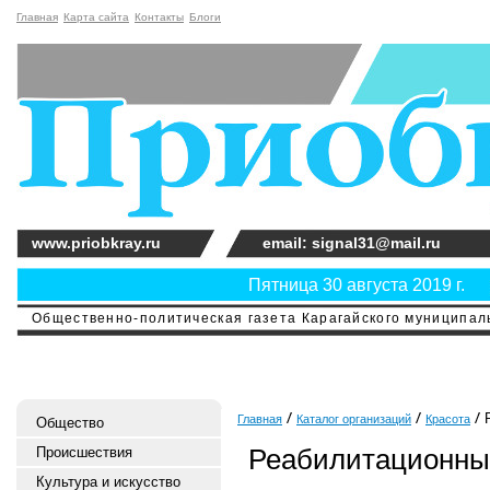
Главная
Карта сайта
Контакты
Блоги
www.priobkray.ru
email: signal31@mail.ru
Пятница 30 августа 2019 г.
Общественно-политическая газета Карагайского муниципальн
Р
Главная
Каталог организаций
Красота
Общество
Реабилитационны
Происшествия
Культура и искусство