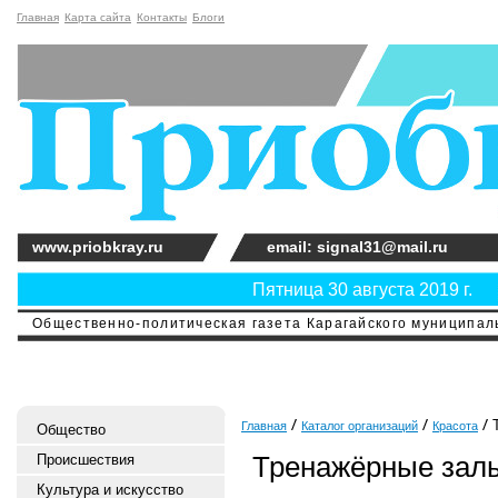
Главная
Карта сайта
Контакты
Блоги
www.priobkray.ru
email: signal31@mail.ru
Пятница 30 августа 2019 г.
Общественно-политическая газета Карагайского муниципальн
Т
Главная
Каталог организаций
Красота
Общество
Тренажёрные зал
Происшествия
Культура и искусство