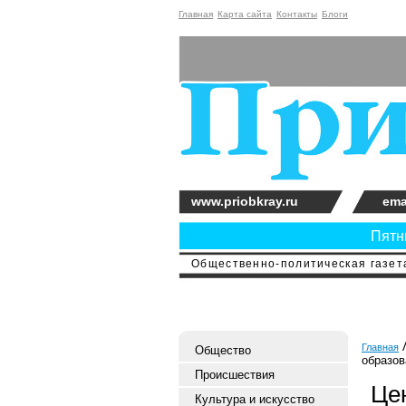
Главная
Карта сайта
Контакты
Блоги
www.priobkray.ru
ema
Пятни
Общественно-политическая газета
Главная
Общество
образов
Происшествия
Це
Культура и искусство