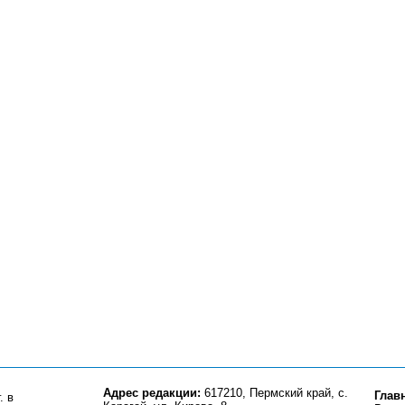
Адрес редакции:
617210, Пермский край, с.
Глав
. в