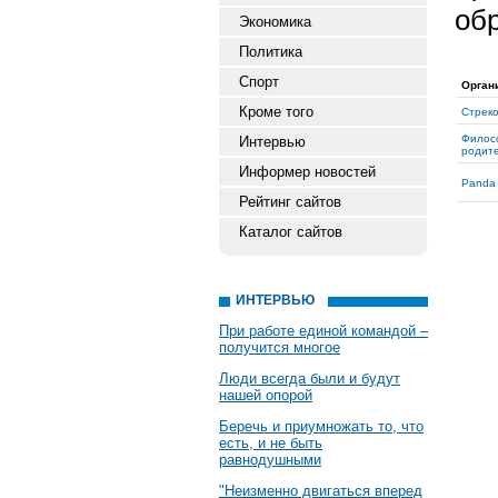
об
Экономика
Политика
Спорт
Орган
Кроме того
Стрек
Филос
Интервью
родит
Информер новостей
Panda
Рейтинг сайтов
Каталог сайтов
ИНТЕРВЬЮ
При работе единой командой –
получится многое
Люди всегда были и будут
нашей опорой
Беречь и приумножать то, что
есть, и не быть
равнодушными
"Неизменно двигаться вперед