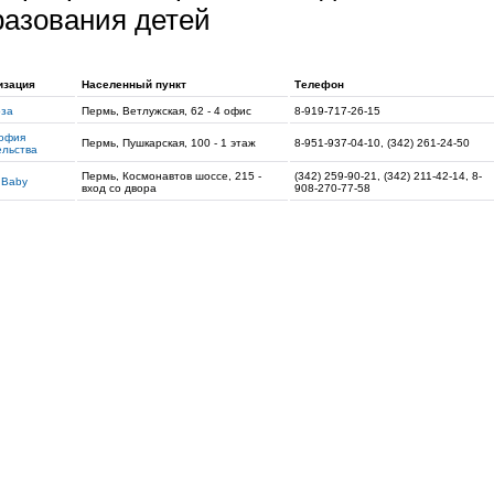
разования детей
изация
Населенный пункт
Телефон
оза
Пермь, Ветлужская, 62 - 4 офис
8-919-717-26-15
офия
Пермь, Пушкарская, 100 - 1 этаж
8-951-937-04-10, (342) 261-24-50
ельства
Пермь, Космонавтов шоссе, 215 -
(342) 259-90-21, (342) 211-42-14, 8-
 Baby
вход со двора
908-270-77-58