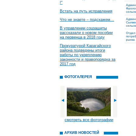
!"
Админ
Фроло
Встать на путь исправления
сельск
Что не знаете – подскажем…
Админ
Сылве
сельск
В управлении соцзащиты
рассказали о новом пособии
Отдел
потреб
на первенца в 2018 году
рынка
Прокуратурой Карагайского
района подведены итоги
работы по укреплению
законности и правопорядка за
2017 год
ФОТОГАЛЕРЕЯ
смотреть все фотографии
АРХИВ НОВОСТЕЙ