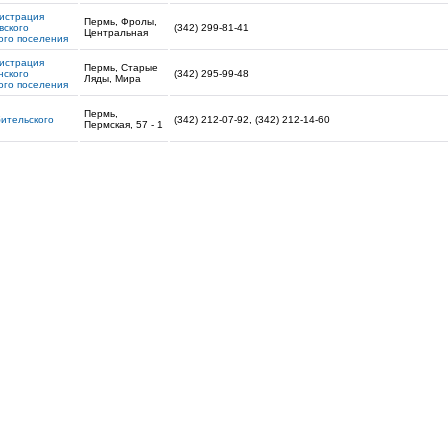
истрация
Пермь, Фролы,
вского
(342) 299-81-41
Центральная
ого поселения
истрация
Пермь, Старые
нского
(342) 295-99-48
Ляды, Мира
ого поселения
Пермь,
ительского
(342) 212-07-92, (342) 212-14-60
Пермская, 57 - 1