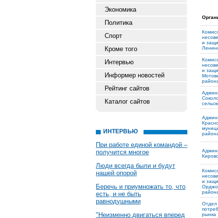
Экономика
Орган
Политика
Комис
Спорт
несов
и защи
Кроме того
Ленин
Комис
Интервью
несов
и защи
Информер новостей
Мотов
район
Рейтинг сайтов
Админ
Соколо
Каталог сайтов
сельск
Админ
Красно
муниц
ИНТЕРВЬЮ
район
При работе единой командой –
Админ
получится многое
Кировс
Люди всегда были и будут
Комис
нашей опорой
несов
и защи
Беречь и приумножать то, что
Орджо
район
есть, и не быть
равнодушными
Отдел
потреб
"Неизменно двигаться вперед
рынка