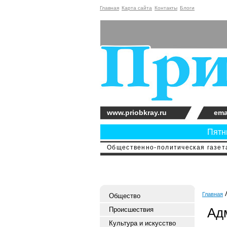
Главная
Карта сайта
Контакты
Блоги
www.priobkray.ru
ema
Пятни
Общественно-политическая газета
Главная
Общество
Ад
Происшествия
Культура и искусство