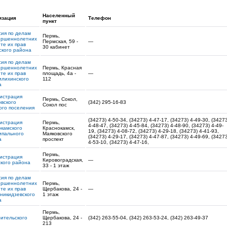
Населенный
изация
Телефон
пункт
сия по делам
Пермь,
ершеннолетних
Пермская, 59 -
—
те их прав
30 кабинет
ского района
сия по делам
ершеннолетних
Пермь, Красная
те их прав
площадь, 4а -
—
илихинского
112
а
истрация
Пермь, Сокол,
вского
(342) 295-16-83
Сокол пос
ого поселения
(34273) 4-50-34, (34273) 4-47-17, (34273) 4-49-30, (3427
истрация
Пермь,
4-48-47, (34273) 4-45-84, (34273) 4-48-90, (34273) 4-49-
камского
Краснокамск,
19, (34273) 4-08-72, (34273) 4-29-18, (34273) 4-41-93,
ипального
Маяковского
(34273) 4-29-17, (34273) 4-47-87, (34273) 4-49-69, (3427
а
проспект
4-53-10, (34273) 4-47-16,
Пермь,
истрация
Кировоградская,
—
кого района
33 - 1 этаж
сия по делам
ершеннолетних
Пермь,
те их прав
Щербакова, 24 -
—
никидзевского
1 этаж
а
Пермь,
ительского
Щербакова, 24 -
(342) 263-55-04, (342) 263-53-24, (342) 263-49-37
213