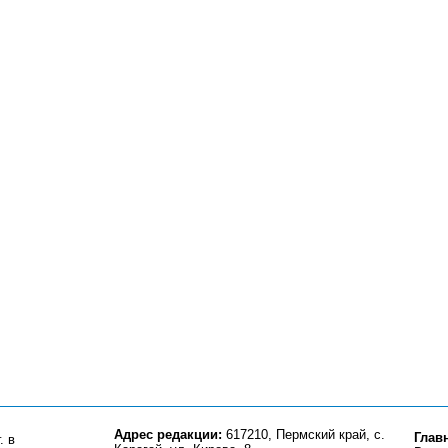
Адрес редакции:
617210, Пермский край, с.
Глав
. в