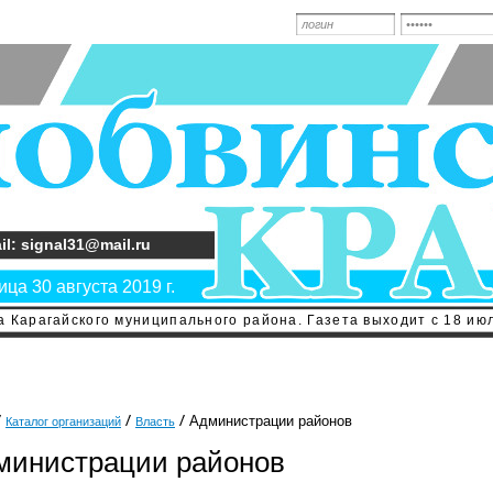
il: signal31@mail.ru
ца 30 августа 2019 г.
 Карагайского муниципального района. Газета выходит с 18 июл
Администрации районов
Каталог организаций
Власть
министрации районов