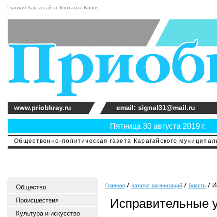
Главная
Карта сайта
Контакты
Блоги
www.priobkray.ru
email: signal31@mail.ru
Пятница 30 августа 2019 г.
Общественно-политическая газета Карагайского муниципальн
И
Главная
Каталог организаций
Власть
Общество
Исправительные 
Происшествия
Культура и искусство