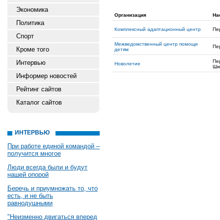
Экономика
Организация
На
Политика
Комплексный адаптационный центр
Пе
Спорт
Межведомственный центр помощи
Пе
Кроме того
детям
Пе
Интервью
Новолетие
Шк
Информер новостей
Рейтинг сайтов
Каталог сайтов
ИНТЕРВЬЮ
При работе единой командой –
получится многое
Люди всегда были и будут
нашей опорой
Беречь и приумножать то, что
есть, и не быть
равнодушными
"Неизменно двигаться вперед