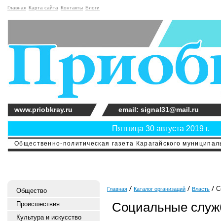
Главная
Карта сайта
Контакты
Блоги
www.priobkray.ru
email: signal31@mail.ru
Пятница 30 августа 2019 г.
Общественно-политическая газета Карагайского муниципальн
С
Главная
Каталог организаций
Власть
Общество
Социальные слу
Происшествия
Культура и искусство