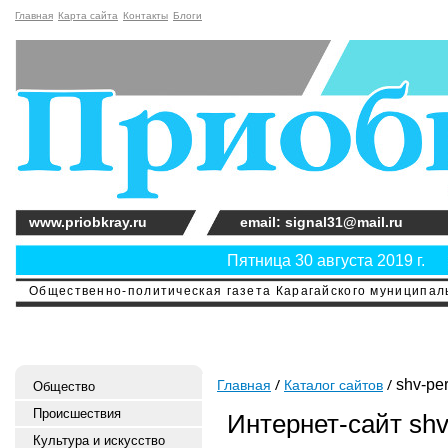
Главная
Карта сайта
Контакты
Блоги
www.priobkray.ru
email: signal31@mail.ru
Пятница 30 августа 2019 г.
Общественно-политическая газета Карагайского муниципальн
shv-per
Главная
Каталог сайтов
Общество
Происшествия
Интернет-сайт shv
Культура и искусство