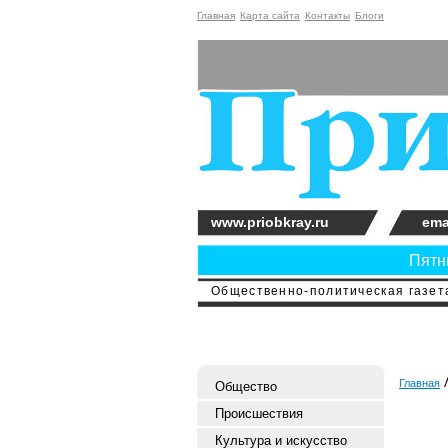
Главная
Карта сайта
Контакты
Блоги
www.priobkray.ru
ema
Пятни
Общественно-политическая газета
Главная
Общество
Происшествия
Культура и искусство