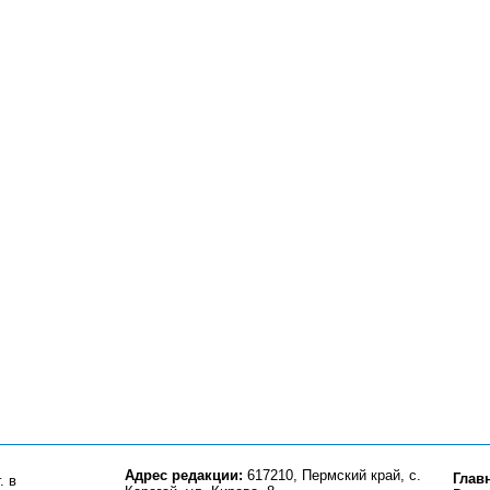
Адрес редакции:
617210, Пермский край, с.
Глав
. в