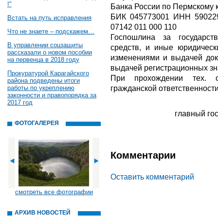
!"
Банка России по Пермскому к
БИК 045773001 ИНН 59022
Встать на путь исправления
07142 011 000 110
Что не знаете – подскажем…
Госпошлина за государст
В управлении соцзащиты
средств, и иные юридическ
рассказали о новом пособии
изменениями и выдачей док
на первенца в 2018 году
выдачей регистрационных з
Прокуратурой Карагайского
При прохождении тех. о
района подведены итоги
гражданской ответственности
работы по укреплению
законности и правопорядка за
2017 год
главный го
ФОТОГАЛЕРЕЯ
Комментарии
Оставить комментарий
смотреть все фотографии
АРХИВ НОВОСТЕЙ