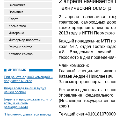
2 апреля начинается
Экономика
технический осмотр
Политика
2 апреля начинается гос
Спорт
тракторов, самоходных дор
Кроме того
также прицепов к ним по ор
2013 году в ИГТН Пермского
Интервью
Информер новостей
Каждый понедельник МТП пр
края №7, отдел Гостехнадзо
Рейтинг сайтов
д.8. Владельцам личной 
Каталог сайтов
техосмотр в дни проведения е
Член комиссии:
ИНТЕРВЬЮ
Главный специалист инжен
Катаев Андрей Николаевич.
При работе единой командой –
получится многое
За осмотр транспорта: госпо
Люди всегда были и будут
Реквизиты для оплаты госпо
нашей опорой
Управление федерального
Беречь и приумножать то, что
(Инспекция государственно
есть, и не быть
края)
равнодушными
Текущий счет 4010181070000
"Неизменно двигаться вперед