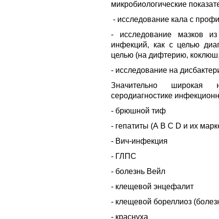
микробиологические показатели
- исследование кала с профи
- исследование мазков из
инфекций, как с целью диаг
целью (на дифтерию, коклюш,
- исследование на дисбактер
Значительно широкая н
серодиагностике инфекционн
- брюшной тиф
- гепатиты (А В С D и их мар
- Вич-инфекция
- ГЛПС
- болезнь Вейл
- клещевой энцефалит
- клещевой бореллиоз (болез
- краснуха