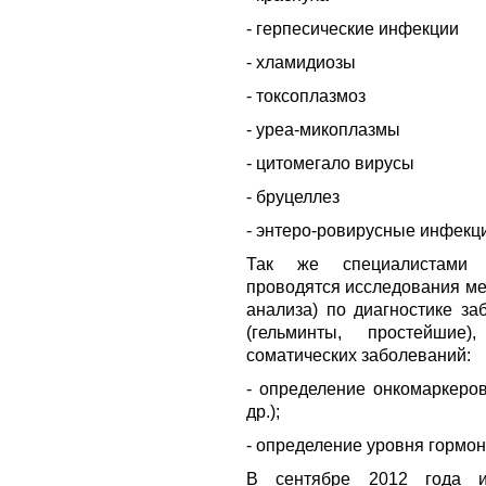
- герпесические инфекции
- хламидиозы
- токсоплазмоз
- уреа-микоплазмы
- цитомегало вирусы
- бруцеллез
- энтеро-ровирусные инфекц
Так же специалистами м
проводятся исследования м
анализа) по диагностике з
(гельминты, простейшие
соматических заболеваний:
- определение онкомаркеров
др.);
- определение уровня гормон
В сентябре 2012 года и