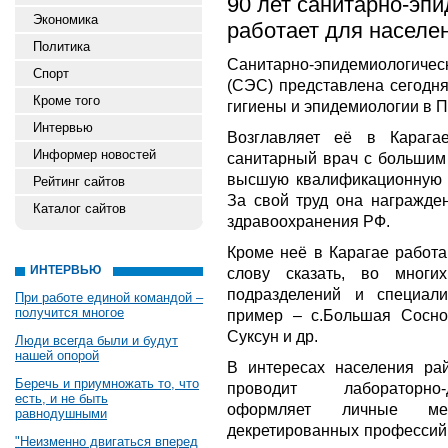
90 лет санитарно-эп
Экономика
работает для населе
Политика
Санитарно-эпидемиологиче
Спорт
(СЭС) представлена сегод
Кроме того
гигиены и эпидемиологии в 
Интервью
Возглавляет её в Караг
Информер новостей
санитарный врач с большим
высшую квалификационную к
Рейтинг сайтов
За свой труд она награжде
Каталог сайтов
здравоохранения РФ.
Кроме неё в Карагае работ
ИНТЕРВЬЮ
слову сказать, во многи
подразделений и специал
При работе единой командой –
получится многое
пример – с.Большая Соснов
Суксун и др.
Люди всегда были и будут
нашей опорой
В интересах населения ра
Беречь и приумножать то, что
проводит лабораторно-д
есть, и не быть
оформляет личные мед
равнодушными
декретированных профессий,
"Неизменно двигаться вперед