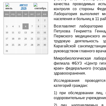
качества проводимых исп
август
2026
контроля со стороны Феде
Лаборатория выполняет м
пон
втр
срд
чет
пят
суб
вск
населения и больниц в 11 ра
1
2
Возглавляет лабораторию
3
4
5
6
7
8
9
Петухова Генриетта Генна
10
11
12
13
14
15
16
Пермского медицинского и
17
18
19
20
21
22
23
трудовую деятельность 
24
25
26
27
28
29
30
Карагайской санэпидстанци
руководством главного врач
31
Микробиологическая лабор
филиала ФБУЗ «Центр гиг
крае» федерального (госуда
здравоохранения.
Исследования проводятс
категорий граждан:
1) при обследовании лиц,
оздоровительные учреждени
2) лиц, направляемых в с