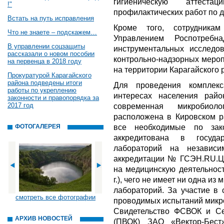
гигиеническую аттеста
!"
профилактических работ по д
Встать на путь исправления
Кроме того, сотрудника
Что не знаете – подскажем…
Управлением Роспотребн
В управлении соцзащиты
инструментальных исследо
рассказали о новом пособии
контрольно-надзорных мероп
на первенца в 2018 году
на территории Карагайского 
Прокуратурой Карагайского
района подведены итоги
Для проведения комплек
работы по укреплению
интересах населения рай
законности и правопорядка за
2017 год
современная микробиоло
расположена в Кировском р
все необходимые по зак
ФОТОГАЛЕРЕЯ
аккредитована в госуда
лабораторий на независим
аккредитации № ГСЭН.RU.ЦОА
на медицинскую деятельност
г.), чего не имеет ни одна и
лабораторий. За участие в 
смотреть все фотографии
проводимых испытаний микр
Свидетельство ФСВОК и Се
АРХИВ НОВОСТЕЙ
(ПВОК) ЗАО «Вектор-Бест