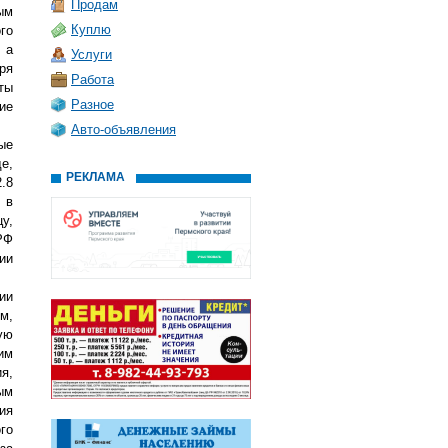
Продам
ым
Куплю
го
 а
Услуги
ря
Работа
ты
Разное
ие
Авто-объявления
ые
е,
РЕКЛАМА
.8
 в
у,
РФ
ии
ии
м,
ую
им
я,
ым
ия
го