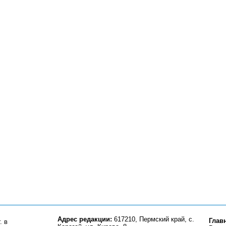
Адрес редакции:
617210, Пермский край, с.
Глав
. в