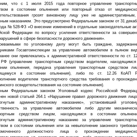
ним, что с 1 июля 2015 года повторное управление транспортн
твом в состоянии опьянения или повторный отказ от медицинско
етельствования грозят виновному лицу уже не административным,
вным наказанием. Это предусмотрено Федеральным законом от 31 декаб
года № 528-ФЗ «О внесении изменений в отдельные законодательные ак
йской Федерации по вопросу усиления ответственности за совершен
нарушений в сфере безопасности дорожного движения».
реваемыми по уголовному делу могут быть граждане, задержанн
дниками Госавтоинспекции за управление автомобилем в пьяном вид
ранее они привлекались к административной ответственности по ст. 12
РФ (управление транспортным средством водителем, находящимся
янии опьянения, передача управления транспортным средством лиц
дящемуся в состоянии опьянения), либо по ст. 12.26 КоАП 
полнение водителем транспортного средства требования о прохожден
инского освидетельствования на состояние опьянения).
нным Федеральным законом Уголовный кодекс Российской Федерац
нен новой статьей 264.1 «Нарушение правил дорожного движения лицо
ргнутым административному наказанию», установившей уголовн
ственность за управление автомобилем либо другим механическ
спортным средством лицом, находящимся в состоянии опьянени
ргнутым административному наказанию за управление транспортн
твом в состоянии опьянения или за невыполнение законного требован
номоченного должностного лица о прохождении медицинско