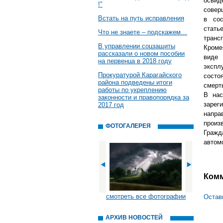
освид
!"
совер
Встать на путь исправления
в сос
стать
Что не знаете – подскажем…
транс
В управлении соцзащиты
Кроме
рассказали о новом пособии
виде
на первенца в 2018 году
экспл
Прокуратурой Карагайского
состо
района подведены итоги
смерть
работы по укреплению
В нас
законности и правопорядка за
зарег
2017 год
напра
произ
ФОТОГАЛЕРЕЯ
Гражд
автомо
Ком
смотреть все фотографии
Остав
АРХИВ НОВОСТЕЙ