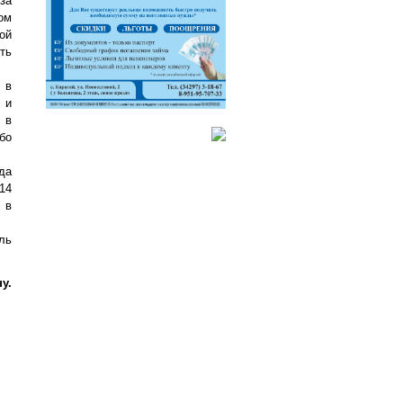
за
ом
ой
ть
 в
 и
 в
бо
да
14
 в
ль
у.