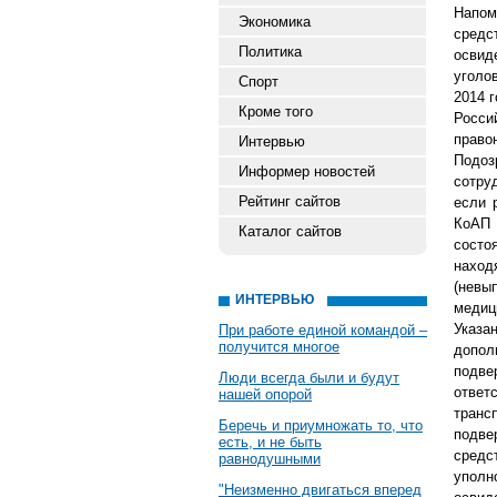
Напом
Экономика
средс
Политика
освид
уголо
Спорт
2014 
Кроме того
Росси
право
Интервью
Подоз
Информер новостей
сотру
Рейтинг сайтов
если 
КоАП 
Каталог сайтов
состо
нахо
(невы
ИНТЕРВЬЮ
медиц
Указа
При работе единой командой –
получится многое
допол
подве
Люди всегда были и будут
ответ
нашей опорой
тран
Беречь и приумножать то, что
подве
есть, и не быть
средс
равнодушными
упол
"Неизменно двигаться вперед