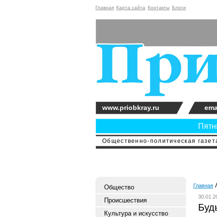
Главная
Карта сайта
Контакты
Блоги
www.priobkray.ru
ema
Пятни
Общественно-политическая газета
Главная
Общество
30.01.2
Происшествия
Буд
Культура и искусство