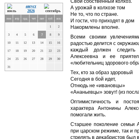
Свой собственный колхоз.
август
А урожай в колхозе том
2026
Не то, что по стране.
пон
втр
срд
чет
пят
суб
вск
И гости, что приходят в дом
Накормлены вполне.
1
2
3
4
5
6
7
8
9
Всеми своими увлечениям
радостью делится с окружающ
10
11
12
13
14
15
16
каждый должен следить 
17
18
19
20
21
22
23
Алексеевна и ее приятел
24
25
26
27
28
29
30
«любительниц здорового обр
31
Тех, кто за образ здоровый
Сегодня в бой идет,
Отнюдь не «ивановцы»
«Ананьевцы» зовут! (из посла
Оптимистичность и посто
характера Антонины Алек
помогали жить.
Старшее поколение семьи А
при царском режиме, так и п
стрелять в декабристов был в