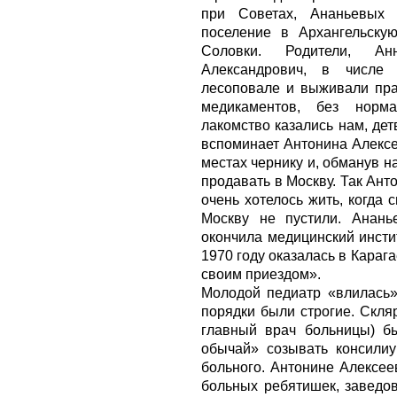
при Советах, Ананьевых
поселение в Архангельску
Соловки. Родители, А
Александрович, в числе
лесоповале и выживали пра
медикаментов, без норм
лакомство казались нам, дет
вспоминает Антонина Алексе
местах чернику и, обманув 
продавать в Москву. Так Ант
очень хотелось жить, когда 
Москву не пустили. Анань
окончила медицинский инсти
1970 году оказалась в Карага
своим приездом».
Молодой педиатр «влилась»
порядки были строгие. Скля
главный врач больницы) б
обычай» созывать консилиу
больного. Антонине Алексее
больных ребятишек, заведов