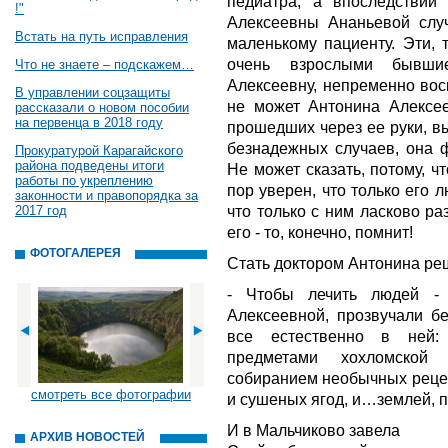
педиатра, а впоследствии
!"
Алексеевны Ананьевой слу
Встать на путь исправления
маленькому пациенту. Эти, 
очень взрослыми бывшие
Что не знаете – подскажем…
Алексеевну, непременно вос
В управлении соцзащиты
не может Антонина Алексеев
рассказали о новом пособии
на первенца в 2018 году
прошедших через ее руки, в
безнадежных случаев, она ф
Прокуратурой Карагайского
района подведены итоги
Не может сказать, потому, 
работы по укреплению
пор уверен, что только его 
законности и правопорядка за
что только с ним ласково ра
2017 год
его - то, конечно, помнит!
ФОТОГАЛЕРЕЯ
Стать доктором Антонина реш
- Чтобы лечить людей - 
Алексеевной, прозвучали бе
все естественно в ней:
предметами хохломской 
собиранием необычных рецеп
смотреть все фотографии
и сушеных ягод, и…землей, п
И в Мальчиково завела
АРХИВ НОВОСТЕЙ