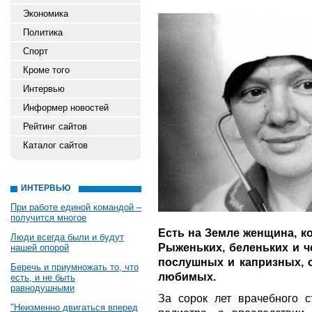
Экономика
Политика
Спорт
Кроме того
Интервью
Информер новостей
Рейтинг сайтов
Каталог сайтов
ИНТЕРВЬЮ
При работе единой командой –
получится многое
Есть на Земле женщина, ко
Люди всегда были и будут
Рыженьких, беленьких и ч
нашей опорой
послушных и капризных, 
Беречь и приумножать то, что
любимых.
есть, и не быть
равнодушными
За сорок лет врачебного 
"Неизменно двигаться вперед