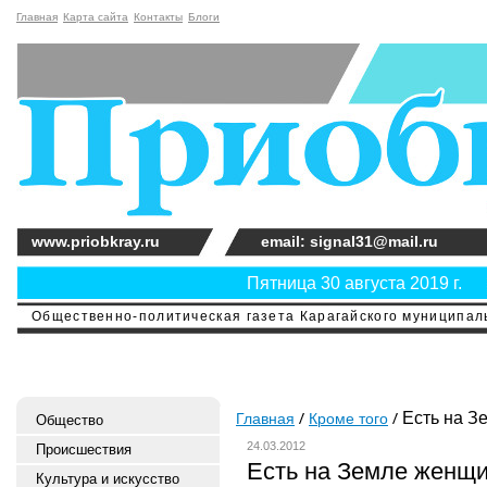
Главная
Карта сайта
Контакты
Блоги
www.priobkray.ru
email: signal31@mail.ru
Пятница 30 августа 2019 г.
Общественно-политическая газета Карагайского муниципальн
Есть на 
Главная
Кроме того
Общество
24.03.2012
Происшествия
Есть на Земле женщ
Культура и искусство