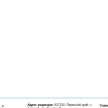
Адрес редакции:
617210, Пермский край, с.
Глав
. в