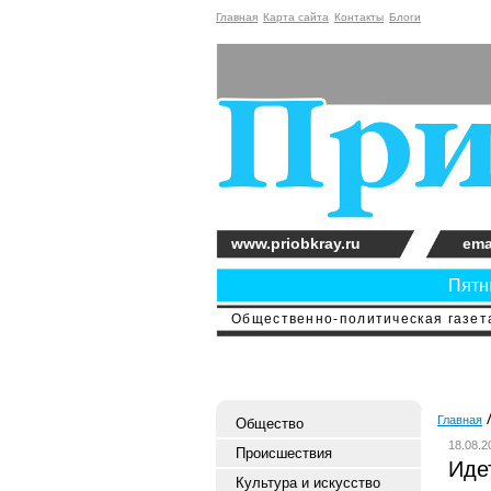
Главная
Карта сайта
Контакты
Блоги
www.priobkray.ru
ema
Пятни
Общественно-политическая газета
Главная
Общество
18.08.2
Происшествия
Иде
Культура и искусство