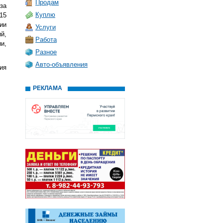
Продам
за
Куплю
15
ии
Услуги
й,
Работа
и,
Разное
Авто-объявления
ия
РЕКЛАМА