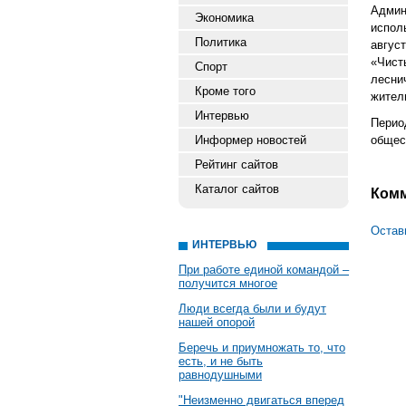
Админ
Экономика
испол
Политика
авгус
«Чист
Спорт
лесни
Кроме того
жител
Интервью
Перио
Информер новостей
общес
Рейтинг сайтов
Каталог сайтов
Ком
Остав
ИНТЕРВЬЮ
При работе единой командой –
получится многое
Люди всегда были и будут
нашей опорой
Беречь и приумножать то, что
есть, и не быть
равнодушными
"Неизменно двигаться вперед