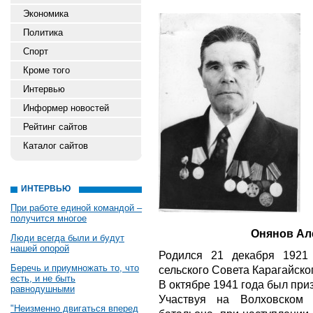
Экономика
Политика
Спорт
Кроме того
Интервью
Информер новостей
Рейтинг сайтов
Каталог сайтов
ИНТЕРВЬЮ
При работе единой командой –
получится многое
Онянов Ал
Люди всегда были и будут
нашей опорой
Родился 21 декабря 1921 
Беречь и приумножать то, что
сельского Совета Карагайско
есть, и не быть
В октябре 1941 года был пр
равнодушными
Участвуя на Волховском
"Неизменно двигаться вперед