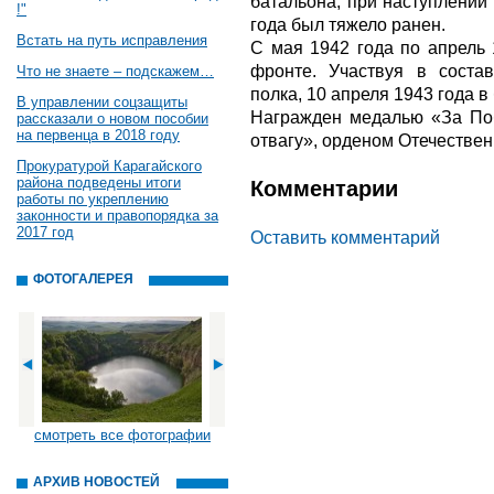
батальона, при наступлении
!"
года был тяжело ранен.
Встать на путь исправления
С мая 1942 года по апрель
фронте. Участвуя в состав
Что не знаете – подскажем…
полка, 10 апреля 1943 года в
В управлении соцзащиты
Награжден медалью «За По
рассказали о новом пособии
на первенца в 2018 году
отвагу», орденом Отечествен
Прокуратурой Карагайского
района подведены итоги
Комментарии
работы по укреплению
законности и правопорядка за
2017 год
Оставить комментарий
ФОТОГАЛЕРЕЯ
смотреть все фотографии
АРХИВ НОВОСТЕЙ