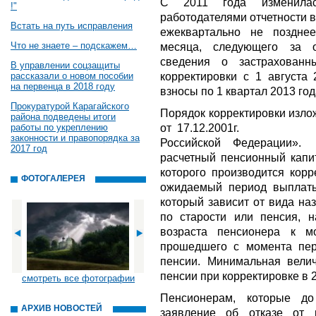
С 2011 года изменилась
!"
работодателями отчетности 
Встать на путь исправления
ежеквартально не поздне
Что не знаете – подскажем…
месяца, следующего за о
сведения о застрахован
В управлении соцзащиты
корректировки с 1 августа
рассказали о новом пособии
на первенца в 2018 году
взносы по 1 квартал 2013 го
Прокуратурой Карагайского
Порядок корректировки изло
района подведены итоги
от 17.12.2001г. № 17
работы по укреплению
законности и правопорядка за
Российской Федерации».
2017 год
расчетный пенсионный капит
которого производится корр
ФОТОГАЛЕРЕЯ
ожидаемый период выплаты 
который зависит от вида на
по старости или пенсия, н
возраста пенсионера к м
прошедшего с момента пер
пенсии. Минимальная вели
пенсии при корректировке в 2
смотреть все фотографии
Пенсионерам, которые д
АРХИВ НОВОСТЕЙ
заявление об отказе от 