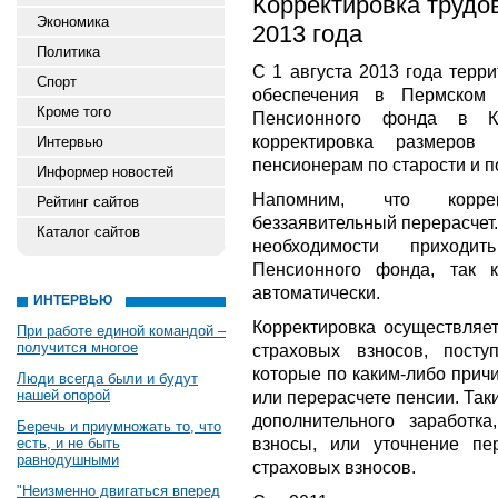
Корректировка трудов
Экономика
2013 года
Политика
С 1 августа 2013 года терр
Спорт
обеспечения в Пермском
Кроме того
Пенсионного фонда в Ка
корректировка размеро
Интервью
пенсионерам по старости и п
Информер новостей
Напомним, что коррек
Рейтинг сайтов
беззаявительный перерасчет.
Каталог сайтов
необходимости приходи
Пенсионного фонда, так 
автоматически.
ИНТЕРВЬЮ
Корректировка осуществляе
При работе единой командой –
получится многое
страховых взносов, пос
которые по каким-либо прич
Люди всегда были и будут
нашей опорой
или перерасчете пенсии. Та
дополнительного заработк
Беречь и приумножать то, что
взносы, или уточнение пе
есть, и не быть
равнодушными
страховых взносов.
"Неизменно двигаться вперед