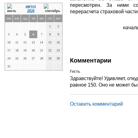
пересмотрен. За ними со
август
2026
перерасчета страховой части
пон
втр
срд
чет
пят
суб
вск
1
2
началь
3
4
5
6
7
8
9
10
11
12
13
14
15
16
17
18
19
20
21
22
23
24
25
26
27
28
29
30
Комментарии
31
Гость
Здравствуйте! Удивляет, отк
равное 150. Оно не может бы
Оставить комментарий