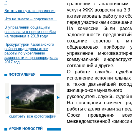
!"
сравнении с аналогичным 
услуги ЖКХ возросли на 3,9
Встать на путь исправления
активизировать работу по сб
Что не знаете – подскажем…
перед участниками совещани
В управлении соцзащиты
На комиссии были рассм
рассказали о новом пособии
задолженности предприятий
на первенца в 2018 году
создание советов в мно
Прокуратурой Карагайского
общедомовых приборов у
района подведены итоги
управление многоквартир
работы по укреплению
законности и правопорядка за
коммунальной инфраструк
2017 год
соглашений и другие.
О работе службы судебн
ФОТОГАЛЕРЕЯ
исполнение исполнительных 
а также дальнейшей коорд
жилищно-коммунального
руководитель службы судебны
На совещании намечен ря
работы с должниками за пре
Сроки проведения все
смотреть все фотографии
межведомственной комиссии
АРХИВ НОВОСТЕЙ