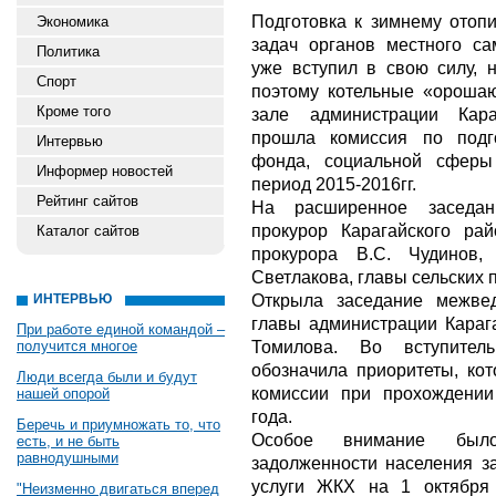
Подготовка к зимнему отопи
Экономика
задач органов местного са
Политика
уже вступил в свою силу, 
Спорт
поэтому котельные «орошаю
Кроме того
зале администрации Кара
прошла комиссия по подг
Интервью
фонда, социальной сферы
Информер новостей
период 2015-2016гг.
Рейтинг сайтов
На расширенное заседан
прокурор Карагайского рай
Каталог сайтов
прокурора В.С. Чудинов,
Светлакова, главы сельских 
Открыла заседание межвед
ИНТЕРВЬЮ
главы администрации Карага
При работе единой командой –
Томилова. Во вступител
получится многое
обозначила приоритеты, ко
Люди всегда были и будут
комиссии при прохождении
нашей опорой
года.
Беречь и приумножать то, что
Особое внимание был
есть, и не быть
равнодушными
задолженности населения з
услуги ЖКХ на 1 октября
"Неизменно двигаться вперед