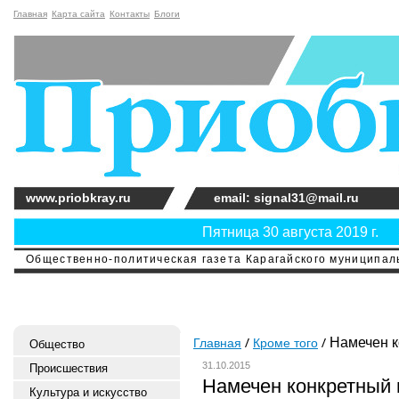
Главная
Карта сайта
Контакты
Блоги
www.priobkray.ru
email: signal31@mail.ru
Пятница 30 августа 2019 г.
Общественно-политическая газета Карагайского муниципальн
Намечен к
Главная
Кроме того
Общество
31.10.2015
Происшествия
Намечен конкретный 
Культура и искусство