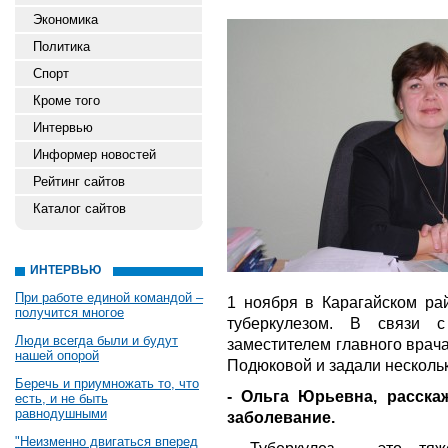
Экономика
Политика
Спорт
Кроме того
Интервью
Информер новостей
Рейтинг сайтов
Каталог сайтов
ИНТЕРВЬЮ
При работе единой командой –
1 ноября в Карагайском ра
получится многое
туберкулезом. В связи 
Люди всегда были и будут
заместителем главного врач
нашей опорой
Подюковой и задали несколь
Беречь и приумножать то, что
- Ольга Юрьевна, расска
есть, и не быть
равнодушными
заболевание.
"Неизменно двигаться вперед