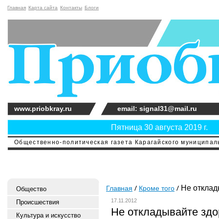
Главная
Карта сайта
Контакты
Блоги
www.priobkray.ru
email: signal31@mail.ru
Пятница 30 августа 2019 г.
Общественно-политическая газета Карагайского муниципальн
Не отклад
Главная
Кроме того
Общество
17.11.2012
Происшествия
Не откладывайте здо
Культура и искусство