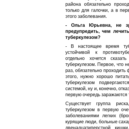
района обязательно прохо
только для галочки, а в пе
этого заболевания.
- Ольга Юрьевна, не зр
предупредить, чем лечить
туберкулезом?
- В настоящее время туб
устойчивой к противотуб
отдельно хочется сказат
туберкулезом. Первое, что 
раз, обязательно проходить
этого, нужно хорошо питат
туберкулезом подвергают
системой, ну и, конечно, отка
первую очередь заражаются 
Существует группа риск
туберкулезом в первую оче
заболеваниями легких (бро
курящие люди, больные саха
двенадцатиперстной кишк