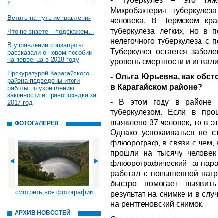
- Туберкулез – это тяж
!"
Микробактерия туберкулез
Встать на путь исправления
человека. В Пермском кра
туберкулеза легких, но в 
Что не знаете – подскажем…
нелегочного туберкулеза с 
В управлении соцзащиты
Туберкулез остается забол
рассказали о новом пособии
на первенца в 2018 году
уровень смертности и инвали
Прокуратурой Карагайского
- Ольга Юрьевна, как обс
района подведены итоги
в Карагайском районе?
работы по укреплению
законности и правопорядка за
- В этом году в районе 
2017 год
туберкулезом. Если в пр
выявлено 37 человек, то в э
ФОТОГАЛЕРЕЯ
Однако успокаиваться не ст
флюорограф, в связи с чем,
прошли на тысячу человек
флюорографический аппар
работал с повышенной нагр
быстро помогает выявить
смотреть все фотографии
результат на снимке и в сл
на рентгеновский снимок.
АРХИВ НОВОСТЕЙ