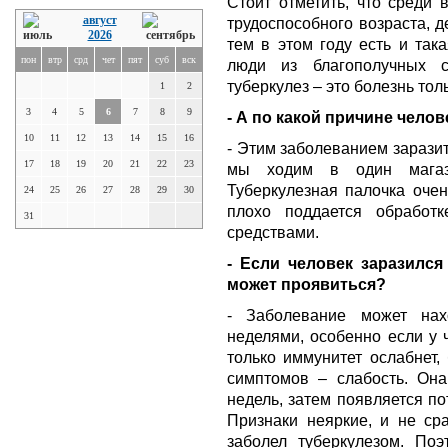
Стоит отметить, что среди
август
трудоспособного возраста, д
2026
тем в этом году есть и так
пон
втр
срд
чет
пят
суб
вск
люди из благополучных с
туберкулез – это болезнь то
1
2
3
4
5
6
7
8
9
- А по какой причине чело
10
11
12
13
14
15
16
- Этим заболеванием зарази
17
18
19
20
21
22
23
мы ходим в один магази
Туберкулезная палочка оче
24
25
26
27
28
29
30
плохо поддается обработ
31
средствами.
- Если человек заразился
может проявиться?
- Заболевание может на
неделями, особенно если у 
только иммунитет ослабнет,
симптомов – слабость. Она
недель, затем появляется по
Признаки неяркие, и не сра
заболел туберкулезом. По