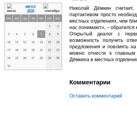
август
Николай Дёмкин считает
2026
партактивом просто необход
пон
втр
срд
чет
пят
суб
вск
местных отделениях, чем бл
1
2
нас понимают», – обратился 
Открытый диалог с пер
3
4
5
6
7
8
9
возможность получить отв
10
11
12
13
14
15
16
предложения и повлиять на 
17
18
19
20
21
22
23
можно отнести к главным
24
25
26
27
28
29
30
Дёмкина в местных отделени
31
Комментарии
Оставить комментарий