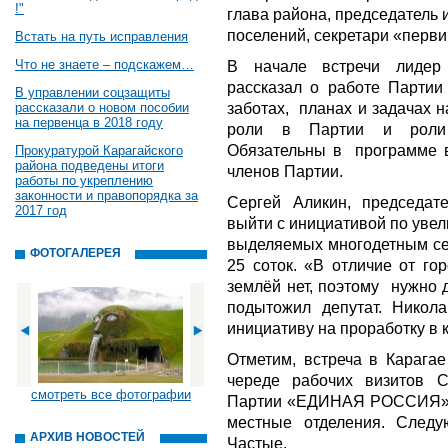
!"
глава района, председатель 
поселений, секретари «перви
Встать на путь исправления
Что не знаете – подскажем…
В начале встречи лидер
рассказал о работе Партии
В управлении соцзащиты
заботах, планах и задачах 
рассказали о новом пособии
на первенца в 2018 году
роли в Партии и роли 
Обязательны в программе в
Прокуратурой Карагайского
района подведены итоги
членов Партии.
работы по укреплению
законности и правопорядка за
Сергей Аликин, председат
2017 год
выйти с инициативой по уве
выделяемых многодетным сем
ФОТОГАЛЕРЕЯ
25 соток. «В отличие от го
землёй нет, поэтому нужно 
подытожил депутат. Никол
инициативу на проработку в 
Отметим, встреча в Карагае
череде рабочих визитов С
смотреть все фотографии
Партии «ЕДИНАЯ РОССИЯ» П
местные отделения. След
АРХИВ НОВОСТЕЙ
Частые.