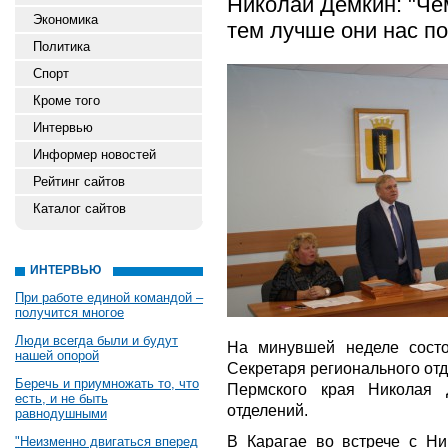
Николай Дёмкин: "Че
Экономика
тем лучше они нас п
Политика
Спорт
Кроме того
Интервью
Информер новостей
Рейтинг сайтов
Каталог сайтов
ИНТЕРВЬЮ
При работе единой командой –
получится многое
Люди всегда были и будут
На минувшей неделе состо
нашей опорой
Секретаря регионального 
Беречь и приумножать то, что
Пермского края Николая 
есть, и не быть
отделений.
равнодушными
В Карагае во встрече с Н
"Неизменно двигаться вперед