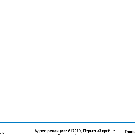
Адрес редакции:
617210, Пермский край, с.
Глав
. в