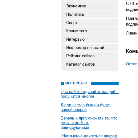
С 01 
Экономика
подпи
Политика
Пригл
Спорт
подпи
Кроме того
Лицен
Интервью
Информер новостей
Ком
Рейтинг сайтов
Остав
Каталог сайтов
ИНТЕРВЬЮ
При работе единой командой –
получится многое
Люди всегда были и будут
нашей опорой
Беречь и приумножать то, что
есть, и не быть
равнодушными
"Неизменно двигаться вперед