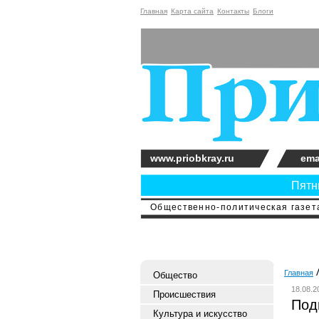
Главная
Карта сайта
Контакты
Блоги
www.priobkray.ru
ema
Пятни
Общественно-политическая газета
Главная
Общество
18.08.2
Происшествия
Под
Культура и искусство