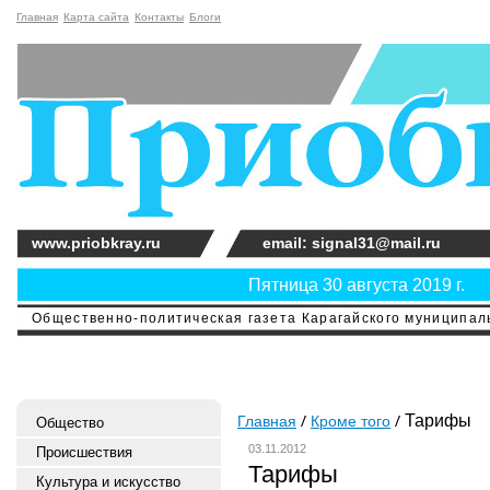
Главная
Карта сайта
Контакты
Блоги
www.priobkray.ru
email: signal31@mail.ru
Пятница 30 августа 2019 г.
Общественно-политическая газета Карагайского муниципальн
Тарифы
Главная
Кроме того
Общество
03.11.2012
Происшествия
Тарифы
Культура и искусство