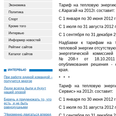
Тариф на тепловую энерги
Экономика
с.Карагай на 2012г. составит:
Политика
С 1 января по 30 июня 2012 г
Спорт
Кроме того
С 1 июля по 31 августа 2012 
Интервью
С 1 сентября по 31 декабря 2
Информер новостей
Надбавки к тарифам на 
Рейтинг сайтов
тепловой энергии отсутству
энергетической комиссие
Каталог сайтов
№208-т от 18.10.2011 
опубликования решения -
края.
ИНТЕРВЬЮ
При работе единой командой –
* * *
получится многое
Тариф на тепловую энерг
Люди всегда были и будут
Сервис» на 2012г. составит:
нашей опорой
С 1 января по 30 июня 2012 г
Беречь и приумножать то, что
есть, и не быть
С 1 июля по 31 августа 2012 
равнодушными
"Неизменно двигаться вперед
С 1 сентября по 31 декабря 2