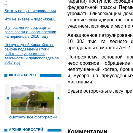
Карагай) поступило сообщен
!"
федеральной трассы Пермь
Встать на путь исправления
угрожать близлежащим дом
Что не знаете – подскажем…
Горение ликвидировало под
участием лесников и местног
В управлении соцзащиты
рассказали о новом пособии
Авиационное патрулирование
на первенца в 2018 году
10 383 тыс. га лесного 
Прокуратурой Карагайского
арендованы самолеты АН-2, 
района подведены итоги
работы по укреплению
По-прежнему основной пр
законности и правопорядка за
2017 год
неосторожное обращени
непотушенный костер, броше
и мусора на приусадебных
ФОТОГАЛЕРЕЯ
массивами.
Будьте осторожны в лесу при
смотреть все фотографии
АРХИВ НОВОСТЕЙ
Комментарии