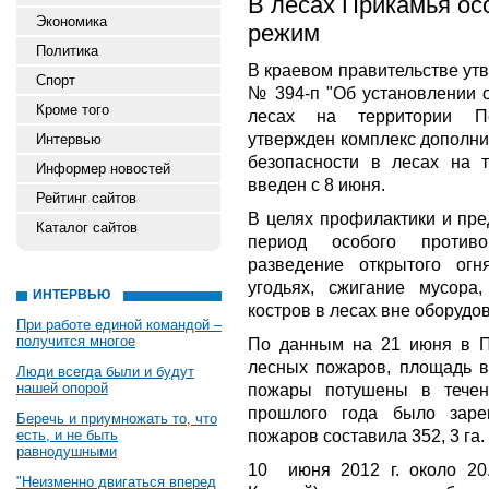
В лесах Прикамья о
Экономика
режим
Политика
В краевом правительстве ут
Спорт
№ 394-п "Об установлении 
Кроме того
лесах на территории Пе
утвержден комплекс дополни
Интервью
безопасности в лесах на 
Информер новостей
введен с 8 июня.
Рейтинг сайтов
В целях профилактики и пре
Каталог сайтов
период особого противо
разведение открытого огн
угодьях, сжигание мусора,
ИНТЕРВЬЮ
костров в лесах вне оборудо
При работе единой командой –
получится многое
По данным на 21 июня в П
лесных пожаров, площадь во
Люди всегда были и будут
нашей опорой
пожары потушены в течен
прошлого года было заре
Беречь и приумножать то, что
пожаров составила 352, 3 га.
есть, и не быть
равнодушными
10
июня 2012 г. около 20
"Неизменно двигаться вперед