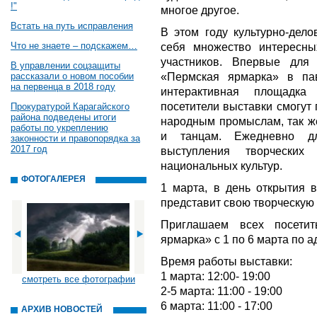
!"
многое другое.
Встать на путь исправления
В этом году культурно-дел
Что не знаете – подскажем…
себя множество интересны
участников. Впервые для 
В управлении соцзащиты
«Пермская ярмарка» в п
рассказали о новом пособии
на первенца в 2018 году
интерактивная площадка
посетители выставки смогут 
Прокуратурой Карагайского
района подведены итоги
народным промыслам, так ж
работы по укреплению
и танцам. Ежедневно дл
законности и правопорядка за
2017 год
выступления творческих
национальных культур.
ФОТОГАЛЕРЕЯ
1 марта, в день открытия в
представит свою творческую
Приглашаем всех посети
ярмарка» с 1 по 6 марта по ад
Время работы выставки:
1 марта: 12:00- 19:00
смотреть все фотографии
2-5 марта: 11:00 - 19:00
6 марта: 11:00 - 17:00
АРХИВ НОВОСТЕЙ