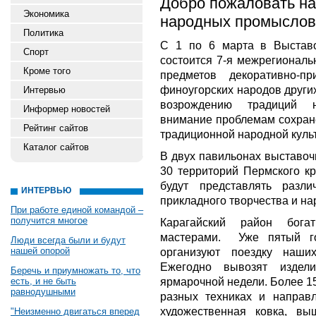
Добро пожаловать на
Экономика
народных промыслов
Политика
С 1 по 6 марта в Выстав
Спорт
состоится 7-я межрегионал
Кроме того
предметов декоративно-п
финоугорских народов других
Интервью
возрождению традиций н
Информер новостей
внимание проблемам сохране
Рейтинг сайтов
традиционной народной куль
Каталог сайтов
В двух павильонах выставоч
30 территорий Пермского кр
будут представлять разл
ИНТЕРВЬЮ
прикладного творчества и н
При работе единой командой –
получится многое
Карагайский район бога
мастерами. Уже пятый го
Люди всегда были и будут
нашей опорой
организуют поездку наши
Ежегодно вывозят издел
Беречь и приумножать то, что
ярмарочной недели. Более 1
есть, и не быть
равнодушными
разных техниках и направл
художественная ковка, вы
"Неизменно двигаться вперед