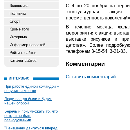
С 4 по 20 ноября на терри
Экономика
этнокультурная акци
Политика
преемственность поколений»
Спорт
В течение месяца жела
Кроме того
мероприятиях акции: выстав
Интервью
выставке рисунков и при
детства». Более подробн
Информер новостей
телефонам 3-15-54, 3-21-33.
Рейтинг сайтов
Каталог сайтов
Комментарии
Оставить комментарий
ИНТЕРВЬЮ
При работе единой командой –
получится многое
Люди всегда были и будут
нашей опорой
Беречь и приумножать то, что
есть, и не быть
равнодушными
"Неизменно двигаться вперед