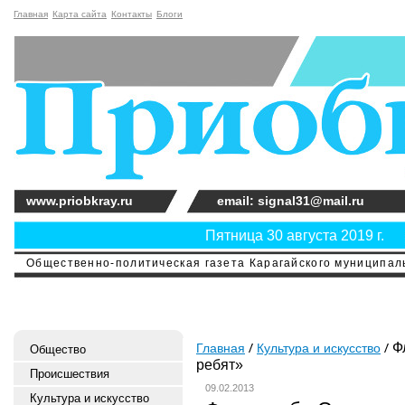
Главная
Карта сайта
Контакты
Блоги
www.priobkray.ru
email: signal31@mail.ru
Пятница 30 августа 2019 г.
Общественно-политическая газета Карагайского муниципальн
Фл
Главная
Культура и искусство
Общество
ребят»
Происшествия
09.02.2013
Культура и искусство