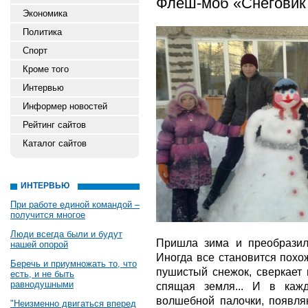
Флеш-моб «Снеговик 
Экономика
Политика
Спорт
Кроме того
Интервью
Информер новостей
Рейтинг сайтов
Каталог сайтов
ИНТЕРВЬЮ
При работе единой командой –
получится многое
Люди всегда были и будут
Пришла зима и преобрази
нашей опорой
Иногда все становится похо
Беречь и приумножать то, что
пушистый снежок, сверкает
есть, и не быть
равнодушными
спящая земля... И в каж
волшебной палочки, появл
"Неизменно двигаться вперед