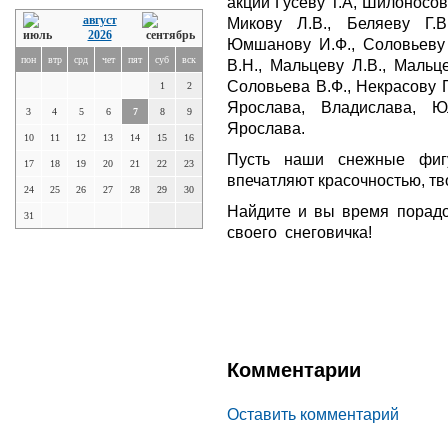
акции Гусеву Т.А, Шилоносов
август
Микову Л.В., Беляеву Г.В
2026
Юмшанову И.Ф., Соловьеву 
пон
втр
срд
чет
пят
суб
вск
В.Н., Мальцеву Л.В., Мальц
Соловьева В.Ф., Некрасову Г
1
2
Ярослава, Владислава, Ю
3
4
5
6
7
8
9
Ярослава.
10
11
12
13
14
15
16
Пусть наши снежные фиг
17
18
19
20
21
22
23
впечатляют красочностью, тв
24
25
26
27
28
29
30
Найдите и вы время порадо
31
своего снеговичка!
Комментарии
Оставить комментарий