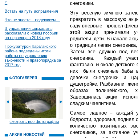
!"
снеговики.
Встать на путь исправления
Эту веселую зимнюю зат
превратить в массовую акц
Что не знаете – подскажем…
саду впервые прошел флеш-м
В управлении соцзащиты
этой акции принимали уч
рассказали о новом пособии
на первенца в 2018 году
родители, дети. В начале ак
о традиции лепки снеговика
Прокуратурой Карагайского
района подведены итоги
Затем все дружно под вес
работы по укреплению
снеговика. Каждый учас
законности и правопорядка за
фантазию и около детского 
2017 год
них были снежные бабы в
девочки снегурочки и ц
ФОТОГАЛЕРЕЯ
душегрейке. Разбавили жен
образах полицейского, 
Завершилась акция испо
сладким чаепитием.
Самое главное – каждый у
бодрости, здоровья, поднял
смотреть все фотографии
количество позитивных эм
снеговиков, за активное у
АРХИВ НОВОСТЕЙ