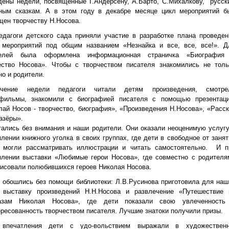
дены недели, посвященные Г.Андерсену, А.Барто, С.Михалкову, русск
ным сказкам. А в этом году в декабре месяце цикл мероприятий б
щен творчеству Н.Носова.
едагоги детского сада приняли участие в разработке плана проведен
 мероприятий под общим названием «Незнайка и все, все, все!». Д
телей была оформлена информационная страничка «Биография
ество Носова». Чтобы с творчеством писателя знакомились не толь
но и родители.
чение недели педагоги читали детям произведения, смотре
фильмы, знакомили с биографией писателя с помощью презентаци
лай Носов - творчество, биография», «Произведения Н.Носова», «Расск
азёры».
тались без внимания и наши родители. Они оказали неоценимую услугу
лении книжного уголка в своих группах, где дети в свободное от занят
 могли рассматривать иллюстрации и читать самостоятельно. И п
лении выставки «Любимые герои Носова», где совместно с родителя
рисовали полюбившихся героев Николая Носова.
 обошлись без помощи библиотеки: Л.В.Русинова приготовила для наш
 выставку произведений Н.Н.Носова и развлечение «Путешествие 
казам Николая Носова», где дети показали свою увлеченность
ересованность творчеством писателя. Лучшие знатоки получили призы.
 впечатления дети с удо-вольствием выражали в художественн