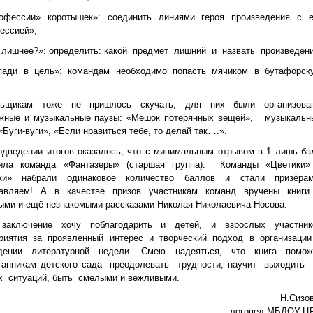
офессии» коротышек»: соединить линиями героя произведения с е
ессией»;
о лишнее?»: определить: какой предмет лишний и назвать произведени
пади в цель»: командам необходимо попасть мячиком в бутафорск
у.
льщикам тоже не пришлось скучать, для них были организова
жные и музыкальные паузы: «Мешок потерянных вещей», музыкальн
«Буги-вуги», «Если нравиться тебе, то делай так….».
одведении итогов оказалось, что с минимальным отрывом в 1 лишь ба
ила команда «Фантазеры» (старшая группа). Команды «Цветики»
йки» набрали одинаковое количество баллов и стали призёрам
авляем! А в качестве призов участникам команд вручены книги
ыми и ещё незнакомыми рассказами Николая Николаевича Носова.
заключение хочу поблагодарить и детей, и взрослых участник
риятия за проявленный интерес и творческий подход в организации
дении литературной недели. Смею надеяться, что книга помож
танникам детского сада преодолевать трудности, научит выходить 
х ситуаций, быть смелыми и вежливыми.
Н.Сизов
логопед МБДОУ Ц