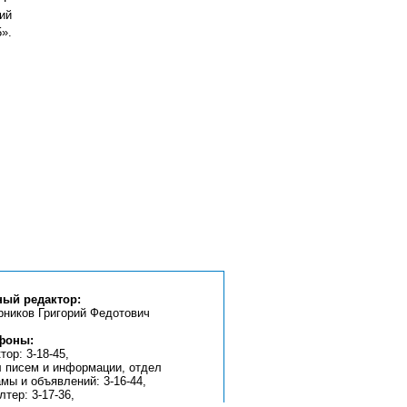
ий
».
ный редактор:
рников Григорий Федотович
фоны:
тор: 3-18-45,
л писем и информации, отдел
мы и объявлений: 3-16-44,
лтер: 3-17-36,