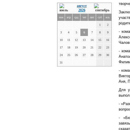
творч
август
2026
Закл
участ
пон
втр
срд
чет
пят
суб
вск
родите
1
2
- ком
3
4
5
6
7
8
9
Алекс
10
11
12
13
14
15
16
Чалов
17
18
19
20
21
22
23
- ком
24
25
26
27
28
29
30
Анато
Филим
31
- ком
Викто
Аня, 
Для у
выпол
- «Ра
вопро
- «Бю
завяз
сказат