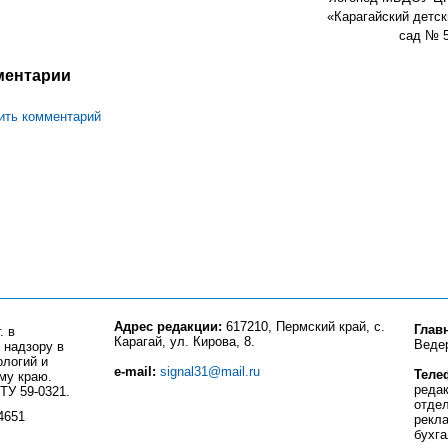
«Карагайский детск
сад № 5
ментарии
ить комментарий
Адрес редакции:
617210, Пермский край, с.
Глав
. в
Карагай, ул. Кирова, 8.
Веде
 надзору в
ологий и
e-mail:
signal31@mail.ru
Теле
му краю.
редак
ТУ 59-0321.
отде
4651
рекла
бухга