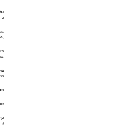
ём
 и
вь
а,
га
а,
на
ва
ко
ше
ди
 и