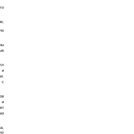
го
е;
ую
ны
ые
лл
 и
и.
 с
ов
 и
ет
из
а,
РР