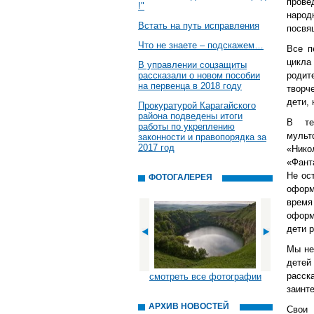
прове
!"
народ
Встать на путь исправления
посвя
Что не знаете – подскажем…
Все п
цикла
В управлении соцзащиты
рассказали о новом пособии
роди
на первенца в 2018 году
творч
дети, 
Прокуратурой Карагайского
района подведены итоги
В те
работы по укреплению
мульт
законности и правопорядка за
2017 год
«Нико
«Фант
Не ос
ФОТОГАЛЕРЕЯ
оформ
время
оформ
дети 
Мы не
детей
расс
смотреть все фотографии
заинт
АРХИВ НОВОСТЕЙ
Свои