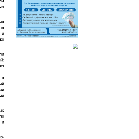
им
ыл
ия
ля
 и
ко
ли
й:
аз
 в
ий
ри
ми
их
по
 и
о-