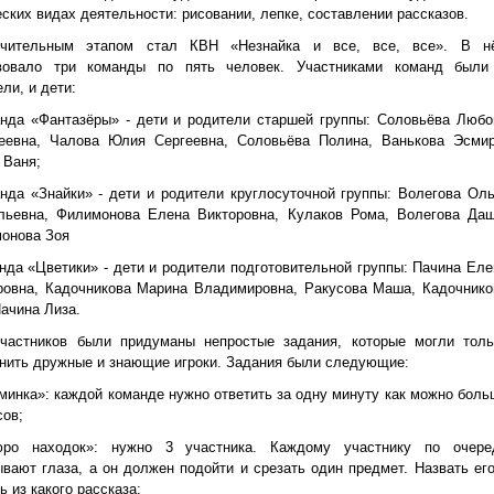
еских видах деятельности: рисовании, лепке, составлении рассказов.
ючительным этапом стал КВН «Незнайка и все, все, все». В н
вовало три команды по пять человек. Участниками команд были
ли, и дети:
анда «Фантазёры» - дети и родители старшей группы: Соловьёва Любо
еевна, Чалова Юлия Сергеевна, Соловьёва Полина, Ванькова Эсмир
 Ваня;
анда «Знайки» - дети и родители круглосуточной группы: Волегова Оль
льевна, Филимонова Елена Викторовна, Кулаков Рома, Волегова Даш
онова Зоя
анда «Цветики» - дети и родители подготовительной группы: Пачина Еле
ровна, Кадочникова Марина Владимировна, Ракусова Маша, Кадочнико
Пачина Лиза.
частников были придуманы непростые задания, которые могли толь
нить дружные и знающие игроки. Задания были следующие:
зминка»: каждой команде нужно ответить за одну минуту как можно боль
сов;
ро находок»: нужно 3 участника. Каждому участнику по очере
ывают глаза, а он должен подойти и срезать один предмет. Назвать его
ь из какого рассказа;