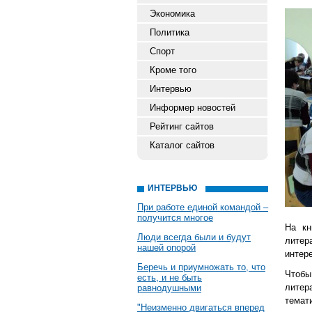
Экономика
Политика
Спорт
Кроме того
Интервью
Информер новостей
Рейтинг сайтов
Каталог сайтов
ИНТЕРВЬЮ
При работе единой командой –
получится многое
На кн
Люди всегда были и будут
литер
нашей опорой
интер
Беречь и приумножать то, что
Чтобы
есть, и не быть
литер
равнодушными
темат
"Неизменно двигаться вперед