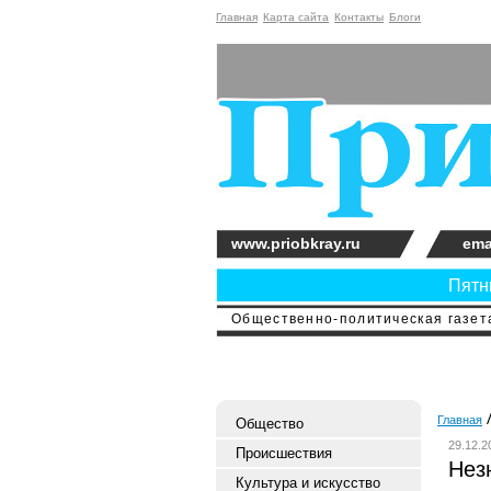
Главная
Карта сайта
Контакты
Блоги
www.priobkray.ru
ema
Пятни
Общественно-политическая газета
Главная
Общество
29.12.2
Происшествия
Незн
Культура и искусство