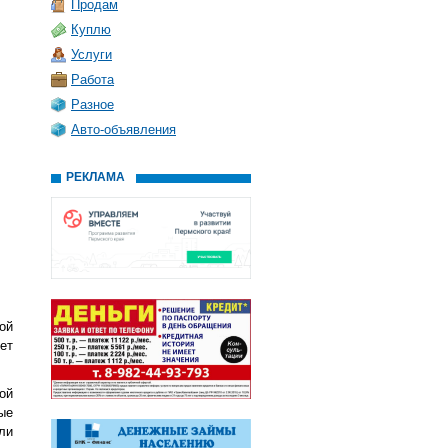
Продам
Куплю
Услуги
Работа
Разное
Авто-объявления
РЕКЛАМА
ой
ет
ой
ые
ли