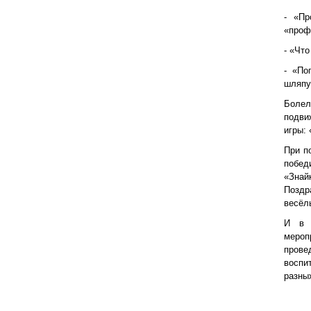
- «Пр
«проф
- «Чт
- «По
шляп
Боле
подви
игры: 
При п
побед
«Зна
Поздр
весёл
И в 
мероп
прове
воспи
разны