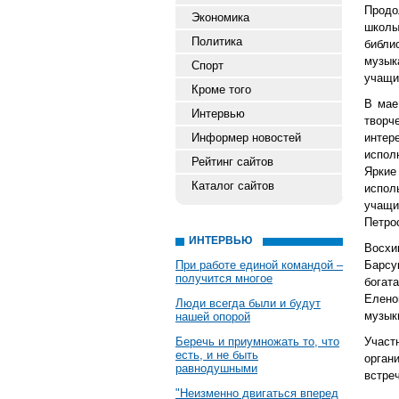
Продо
Экономика
школы
Политика
библи
музык
Спорт
учащи
Кроме того
В мае
Интервью
творч
Информер новостей
интер
испол
Рейтинг сайтов
Яркие
Каталог сайтов
испол
учащи
Петро
ИНТЕРВЬЮ
Восх
При работе единой командой –
Барсу
получится многое
богат
Елено
Люди всегда были и будут
музык
нашей опорой
Беречь и приумножать то, что
Участ
есть, и не быть
орган
равнодушными
встреч
"Неизменно двигаться вперед