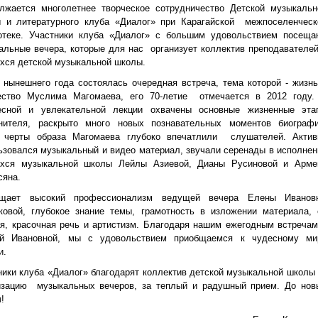
лжается многолетнее творческое сотрудничество Детской музыкальн
 и литературного клуба «Диалог» при Карагайской межпоселенческ
отеке. Участники клуба «Диалог» с большим удовольствием посеща
альные вечера, которые для нас организует коллектив преподавателей
хся детской музыкальной школы.
 нынешнего года состоялась очередная встреча, тема которой - жизнь
ество Муслима Магомаева, его 70-летие отмечается в 2012 году.
есной и увлекательной лекции охвачены основные жизненные эта
нителя, раскрыто много новых познавательных моментов биографи
 черты образа Магомаева глубоко впечатлили слушателей. Актив
ьзовался музыкальный и видео материал, звучали серенады в исполнен
хся музыкальной школы Лейлы Азиевой, Дианы Русиновой и Арме
сяна.
ищает высокий профессионализм ведущей вечера Елены Иванов
ковой, глубокое знание темы, грамотность в изложении материала, 
ая, красочная речь и артистизм. Благодаря нашим ежегодным встречам
й Ивановной, мы с удовольствием приобщаемся к чудесному ми
и.
ники клуба «Диалог» благодарят коллектив детской музыкальной школы 
изацию музыкальных вечеров, за теплый и радушный прием. До нов
!