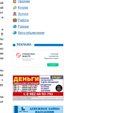
Продам
ой
Куплю
ой
ют
Услуги
 и
Работа
Разное
 и
Авто-объявления
 В
пы
и.
РЕКЛАМА
но
ии
на
ны
ее
 с
ру
за
ых