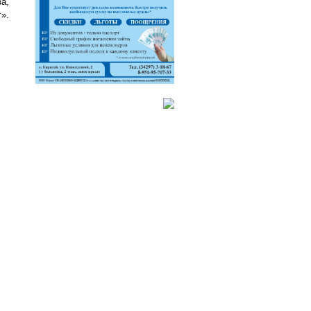
а,
».