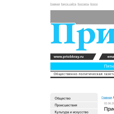
Главная
Карта сайта
Контакты
Блоги
www.priobkray.ru
ema
Пятни
Общественно-политическая газета
Главная
Общество
02.06.2
Происшествия
При
Культура и искусство