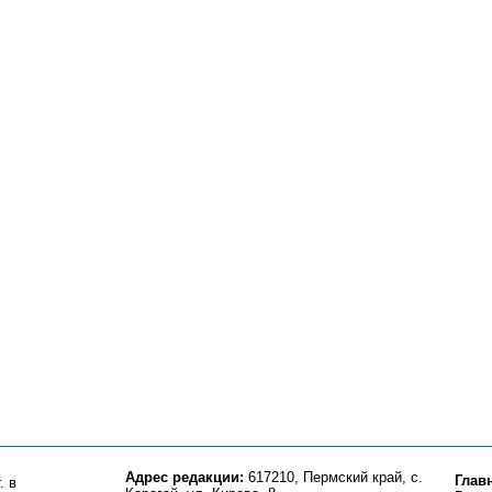
Адрес редакции:
617210, Пермский край, с.
Глав
. в