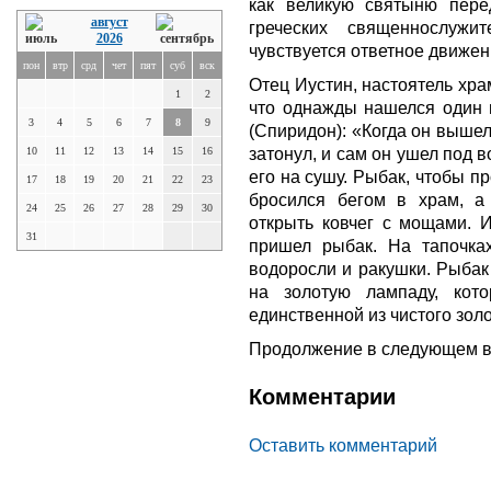
как великую святыню пере
август
греческих священнослужи
2026
чувствуется ответное движен
пон
втр
срд
чет
пят
суб
вск
Отец Иустин, настоятель хра
1
2
что однажды нашелся один
3
4
5
6
7
8
9
(Спиридон): «Когда он вышел
затонул, и сам он ушел под 
10
11
12
13
14
15
16
его на сушу. Рыбак, чтобы пр
17
18
19
20
21
22
23
бросился бегом в храм, а
24
25
26
27
28
29
30
открыть ковчег с мощами. И
31
пришел рыбак. На тапочка
водоросли и ракушки. Рыбак
на золотую лампаду, кот
единственной из чистого золо
Продолжение в следующем в
Комментарии
Оставить комментарий