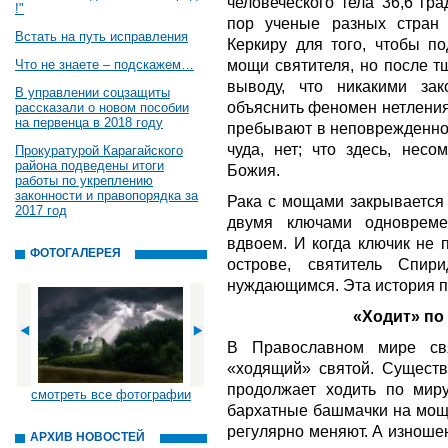
человеческого тела 36,6 гр
!"
пор ученые разных стран
Встать на путь исправления
Керкиру для того, чтобы п
мощи святителя, но после т
Что не знаете – подскажем…
выводу, что никакими за
В управлении соцзащиты
объяснить феномен нетления
рассказали о новом пособии
на первенца в 2018 году
пребывают в неповрежденном
чуда, нет; что здесь, несо
Прокуратурой Карагайского
района подведены итоги
Божия.
работы по укреплению
законности и правопорядка за
Рака с мощами закрывается 
2017 год
двумя ключами одновреме
вдвоем. И когда ключик не п
ФОТОГАЛЕРЕЯ
острове, святитель Спир
нуждающимся. Эта история пе
«Ходит» по 
В Православном мире свя
«ходящий» святой. Существу
продолжает ходить по мир
смотреть все фотографии
бархатные башмачки на моща
регулярно меняют. А изноше
АРХИВ НОВОСТЕЙ