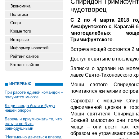
Спиридон Тримифунтс
Экономика
чудотворец
Политика
С 2 по 4 марта 2018 го
Спорт
Амафунтского с. Карагай 
Кроме того
многоцелебных мощ
Тримифунтского.
Интервью
Информер новостей
Встреча мощей состоится 2 м
Рейтинг сайтов
Доступ к святыне в последующ
Каталог сайтов
Записки о здравии на моле
лавке Свято-Тихоновского хр
ИНТЕРВЬЮ
Мощи святого Спиридон
почитаются жителями острова
При работе единой командой –
получится многое
Саркофаг с мощами Спири
Люди всегда были и будут
одноименной церкви в горо
нашей опорой
Мощи святителя Спиридон
Беречь и приумножать то, что
Божьей милостию они полн
есть, и не быть
мощи – они весят как те
равнодушными
образом не утрачивают свой
"Неизменно двигаться вперед